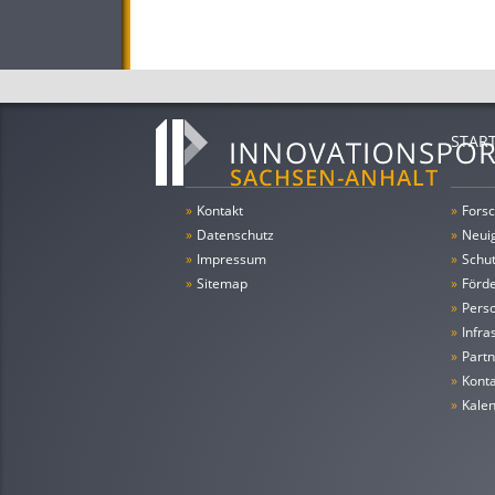
STAR
»
Kontakt
»
Forsc
»
Datenschutz
»
Neui
»
Impressum
»
Schu
»
Sitemap
»
Förde
»
Pers
»
Infra
»
Partn
»
Konta
»
Kale