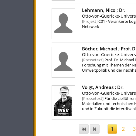
Lehmann, Nico ;
Dr.
Otto-von-Guericke-Univer
Projekt
C01 - Verankerte kog
Netzwerk
Böcher, Michael ;
Prof. D
Otto-von-Guericke-Univer
Pressetext
Prof. Dr. Michael 
Forschung mit Themen der Nach
Umweltpolitik und der nachha
beschäftigt sich seine Forsch
Politikberatungssysteme ausg
nachhaltigen Entwicklung zu 
Voigt, Andreas ;
Dr.
Otto-von-Guericke-Univer
Pressetext
Für die zielführe
Materialien und technischen H
und in Zukunft die interdisz
Ingenieurwissenschaften. In v
Biotechnologie und der Nano
physikalisch-chemischen Grun
1
2
3
Anwendungsprinzipien notwend
einzelnen Bausteinen der Nat