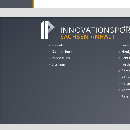
Oberflächen hin zu den makr
Simulationen auf allen Größ
experimentellen Untersuchunge
in wichtige Prozessabläufe un
Zielprodukt Einfluss zu nehm
STAR
»
Kontakt
»
Forsc
»
Datenschutz
»
Neui
»
Impressum
»
Schu
»
Sitemap
»
Förde
»
Pers
»
Infra
»
Partn
»
Konta
»
Kale