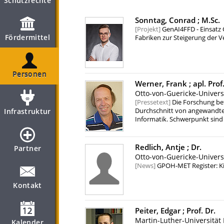
Schutzrechte
Sonntag, Conrad ;
M.Sc.
Projekt
GenAI4FFD - Einsatz 
Fördermittel
Fabriken zur Steigerung der V
Personen
Werner, Frank ;
apl. Prof
Otto-von-Guericke-Univer
Pressetext
Die Forschung bef
Infrastruktur
Durchschnitt von angewandte
Informatik. Schwerpunkt sind 
Maschinenbelegung auftreten:
bearbeitenden Aufträgen, so da
Gesamtbearbeitungszeit). Fü
Redlich, Antje ;
Dr.
Partner
Algorithmen entwickelt. Darü
Otto-von-Guericke-Univer
Unsicherheiten behaftet sind, 
News
GPOH-MET Register: Ki
Maschine ist im Voraus nicht b
Bearbeitungszeit eines Auftrags
Kontakt
Peiter, Edgar ;
Prof. Dr.
Martin-Luther-Universität
Kalender