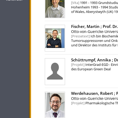
Vita
1991 - 1993 Grundstudiu
Hohenheim 1993 - 1994 Studiu
of Wales, Aberystwyth (UK) 1
FR Pflanzenproduktion an der
Instituten für Pflanzenernä
(Dr. agr., summa cum laude) a
Fischer, Martin ;
Prof. Dr.
der Deutschen Gesellschaft fü
Otto-von-Guericke-Univer
der University of York (UK) s
Pressetext
Ich bin Biochemi
Universität Halle-Wittenberg
Tumorsuppressoren und Onkopr
und Direktor des Instituts fü
Zellbiologie) an der Medizini
Meine Forschung konzentriert
andere Transkriptionsfaktoren
Schüttrumpf, Annika ;
Dr
normaler Physiologie steuern.
Projekt
InterGrad-EGD - Einr
Bioinformatik, um mithilfe v
des European Green Deal
und ihre Rolle bei Zellschick
es, grundlegende Prinzipien 
Krebsforschung zu identifizier
Werdehausen, Robert ;
P
Otto-von-Guericke-Univer
Projekt
Pharmakologische Th