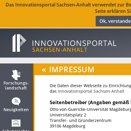
Das Innovationsportal Sachsen-Anhalt verwendet zur Ber
Seite erklären S
Ok, verstand
«
IMPRESSUM
Forschungs­
Die Daten dieser Webseite zu Einrichtun
landschaft
das
Innovationsportal Sachsen-Anhalt
Seitenbetreiber (Angaben gemäß 
Otto-von-Guericke-Universität Magdebur
Neuigkeiten
Universitätsplatz 2
Transfer- und Gründerzentrum
39106 Magdeburg