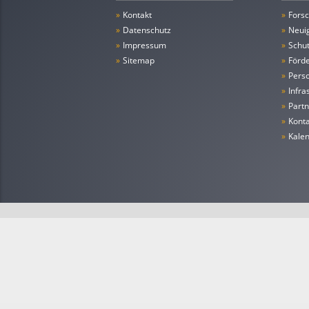
»
Kontakt
»
Forsc
»
Datenschutz
»
Neui
»
Impressum
»
Schu
»
Sitemap
»
Förde
»
Pers
»
Infra
»
Partn
»
Konta
»
Kale