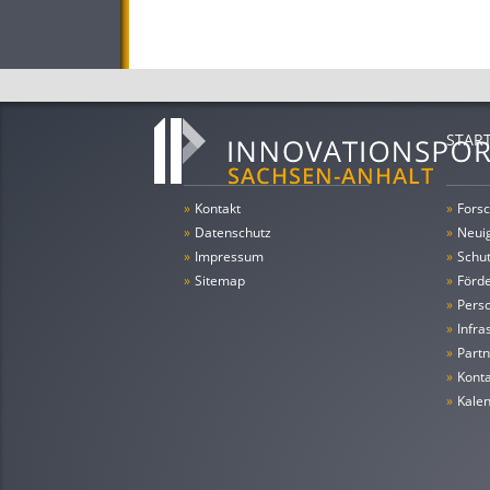
STAR
»
Kontakt
»
Forsc
»
Datenschutz
»
Neui
»
Impressum
»
Schu
»
Sitemap
»
Förde
»
Pers
»
Infra
»
Partn
»
Konta
»
Kale