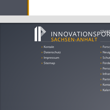
STAR
»
Kontakt
»
Forsc
»
Datenschutz
»
Neui
»
Impressum
»
Schu
»
Sitemap
»
Förde
»
Pers
»
Infra
»
Partn
»
Konta
»
Kale