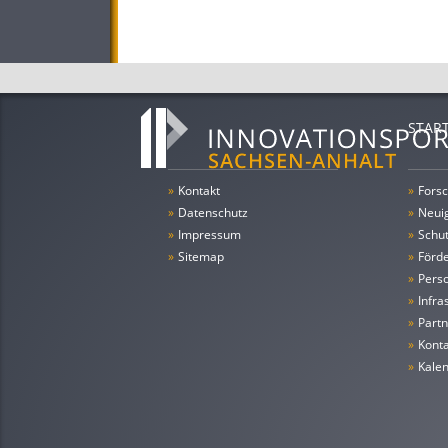
STAR
»
Kontakt
»
Forsc
»
Datenschutz
»
Neui
»
Impressum
»
Schu
»
Sitemap
»
Förde
»
Pers
»
Infra
»
Partn
»
Konta
»
Kale