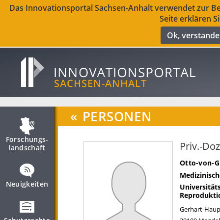
Das Innovationsportal Sachsen-Anhalt verwendet zur Ber
Seite erklären S
Ok, verstand
«
PERSONEN
Forschungs­
Priv.-Doz
landschaft
Otto-von-G
Medizinisch
Neuigkeiten
Universität
Reprodukti
Gerhart-Haup