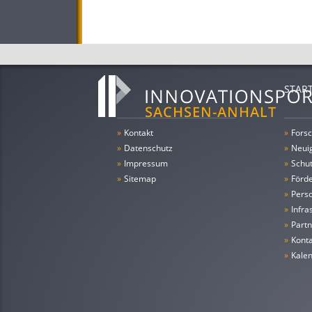
STAR
»
Kontakt
»
Forsc
»
Datenschutz
»
Neui
»
Impressum
»
Schu
»
Sitemap
»
Förde
»
Pers
»
Infra
»
Partn
»
Konta
»
Kale