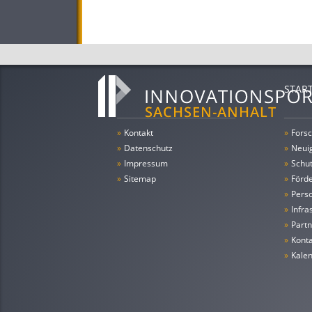
STAR
»
Kontakt
»
Forsc
»
Datenschutz
»
Neui
»
Impressum
»
Schu
»
Sitemap
»
Förde
»
Pers
»
Infra
»
Partn
»
Konta
»
Kale