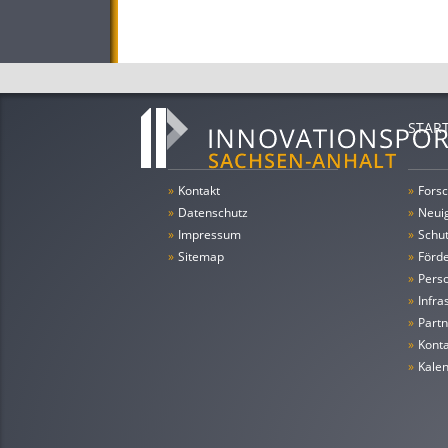
STAR
»
Kontakt
»
Forsc
»
Datenschutz
»
Neui
»
Impressum
»
Schu
»
Sitemap
»
Förde
»
Pers
»
Infra
»
Partn
»
Konta
»
Kale