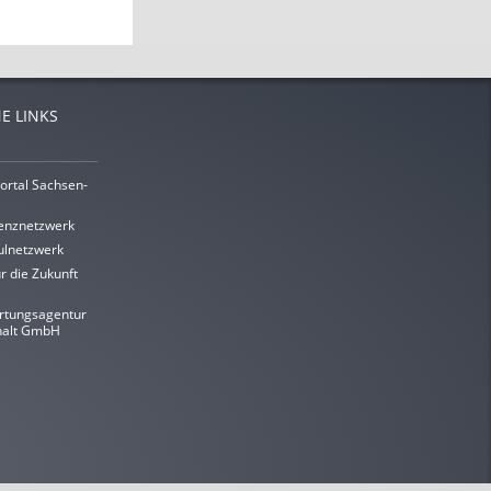
E LINKS
ortal Sachsen-
enznetzwerk
lnetzwerk
r die Zukunft
rtungsagentur
halt GmbH