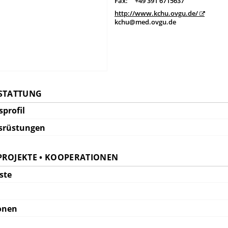
Fax:
+49 391 6715637
http://www.kchu.ovgu.de/
kchu@med.ovgu.de
SSTATTUNG
profil
srüstungen
PROJEKTE • KOOPERATIONEN
ste
onen