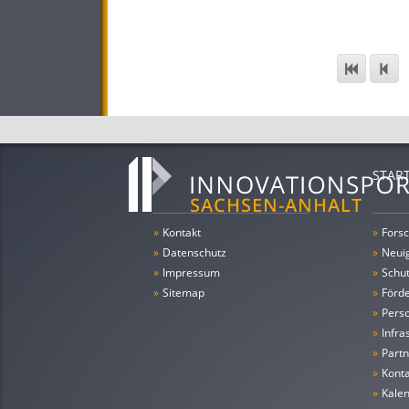
STAR
»
Kontakt
»
Forsc
»
Datenschutz
»
Neui
»
Impressum
»
Schu
»
Sitemap
»
Förde
»
Pers
»
Infra
»
Partn
»
Konta
»
Kale