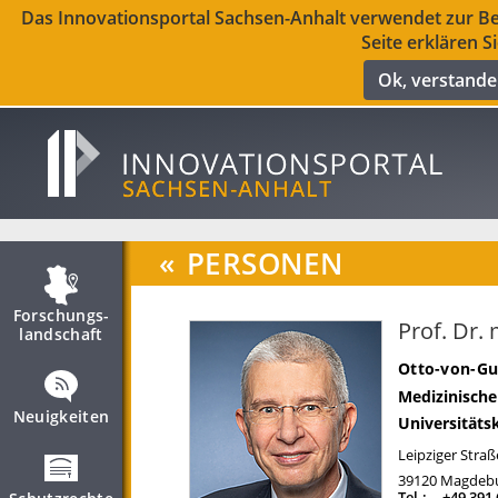
Das Innovationsportal Sachsen-Anhalt verwendet zur Ber
Seite erklären S
Ok, verstand
«
PERSONEN
Forschungs­
Prof. Dr.
landschaft
Otto-von-Gu
Medizinische
Neuigkeiten
Universitätsk
Leipziger Straß
39120
Magdeb
Tel.:
+49 391