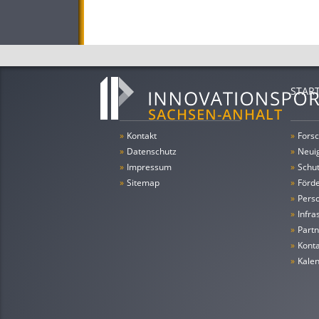
STAR
»
Kontakt
»
Forsc
»
Datenschutz
»
Neui
»
Impressum
»
Schu
»
Sitemap
»
Förde
»
Pers
»
Infra
»
Partn
»
Konta
»
Kale