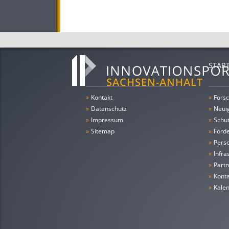
STAR
»
Kontakt
»
Forsc
»
Datenschutz
»
Neui
»
Impressum
»
Schu
»
Sitemap
»
Förde
»
Pers
»
Infra
»
Partn
»
Konta
»
Kale