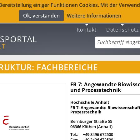
reitstellung einiger Funktionen Cookies. Mit der Verwendu
Ok, verstanden
Weitere Informationen
Kontakt
Datenschutz
RUKTUR: FACHBEREICHE
FB 7: Angewandte Biowiss
und Prozesstechnik
Hochschule Anhalt
FB 7: Angewandte Biowissenschaf
Prozesstechnik
Bernburger Straße 55
06366 Köthen (Anhalt)
Tel.:
+49 3496 672500
Fax:
+49 3496 672599