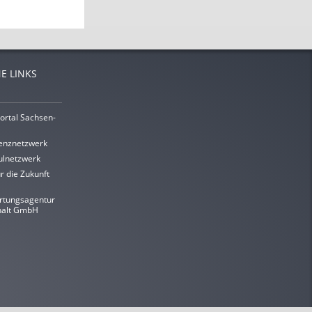
E LINKS
ortal Sachsen-
enznetzwerk
lnetzwerk
r die Zukunft
rtungsagentur
halt GmbH