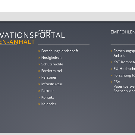
START
EMPFOHLEN
»
Forschungs­landschaft
»
Forschungsp
Anhalt
»
Neuigkeiten
»
KAT Kompet
»
Schutzrechte
»
EU-Hochschu
»
Fördermittel
»
Forschung fü
»
Personen
»
ESA
»
Infrastruktur
Patentverwe
»
Partner
Sachsen-An
»
Kontakt
»
Kalender