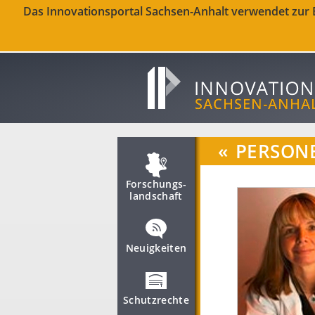
Das Innovationsportal Sachsen-Anhalt verwendet zur Be
«
PERSON
Forschungs­
landschaft
Neuigkeiten
Schutzrechte