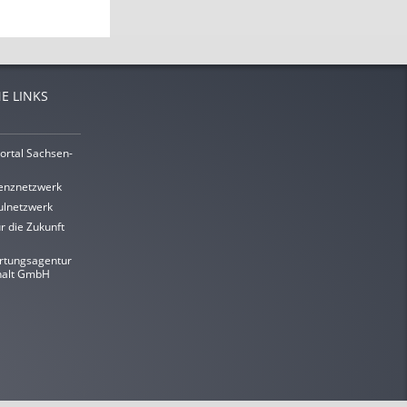
E LINKS
ortal Sachsen-
enznetzwerk
lnetzwerk
r die Zukunft
rtungsagentur
halt GmbH