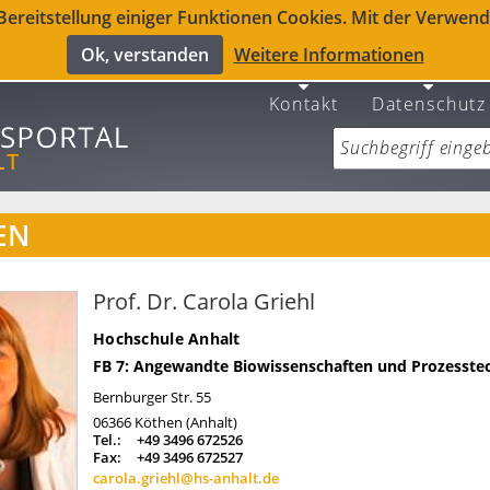
reitstellung einiger Funktionen Cookies. Mit der Verwendu
Ok, verstanden
Weitere Informationen
Kontakt
Datenschutz
EN
Prof. Dr. Carola Griehl
Hochschule Anhalt
FB 7: Angewandte Biowissenschaften und Prozesste
Bernburger Str. 55
06366
Köthen (Anhalt)
Tel.:
+49 3496 672526
Fax:
+49 3496 672527
carola.griehl@hs-anhalt.de