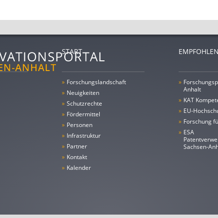
START
EMPFOHLEN
»
Forschungs­landschaft
»
Forschungsp
Anhalt
»
Neuigkeiten
»
KAT Kompet
»
Schutzrechte
»
EU-Hochschu
»
Fördermittel
»
Forschung fü
»
Personen
»
ESA
»
Infrastruktur
Patentverwe
»
Partner
Sachsen-An
»
Kontakt
»
Kalender