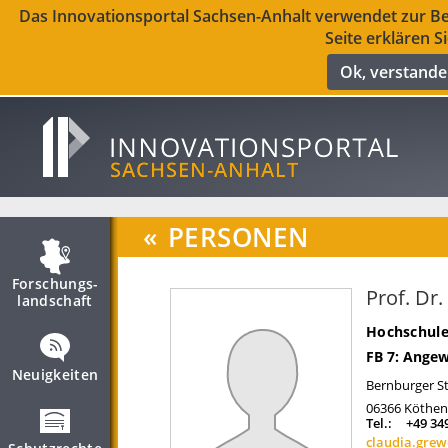
Das Innovationsportal Sachsen-Anhalt verwendet zur Ber
Seite erklären S
Ok, verstand
«
PERSONEN
Forschungs­
Prof. Dr
landschaft
Hochschule
FB 7: Ange
Neuigkeiten
Bernburger S
06366
Köthen 
Tel.:
+49 34
claudia.gre