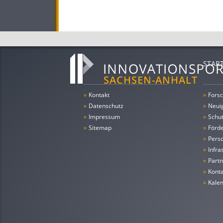
STAR
»
Kontakt
»
Forsc
»
Datenschutz
»
Neui
»
Impressum
»
Schu
»
Sitemap
»
Förde
»
Pers
»
Infra
»
Partn
»
Konta
»
Kale