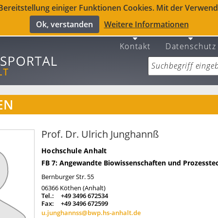
reitstellung einiger Funktionen Cookies. Mit der Verwendu
Ok, verstanden
Weitere Informationen
Kontakt
Datenschutz
EN
Prof. Dr. Ulrich Junghannß
Hochschule Anhalt
FB 7: Angewandte Biowissenschaften und Prozesste
Bernburger Str. 55
06366
Köthen (Anhalt)
Tel.:
+49 3496 672534
Fax:
+49 3496 672599
u.junghannss@bwp.hs-anhalt.de