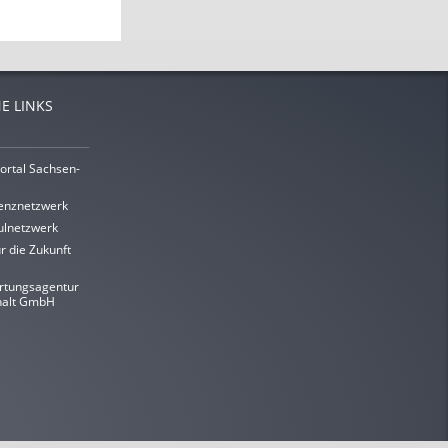
E LINKS
ortal Sachsen-
enznetzwerk
lnetzwerk
r die Zukunft
rtungsagentur
halt GmbH