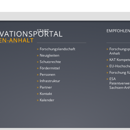
START
EMPFOHLEN
»
Forschungs­landschaft
»
Forschungsp
Anhalt
»
Neuigkeiten
»
KAT Kompet
»
Schutzrechte
»
EU-Hochschu
»
Fördermittel
»
Forschung fü
»
Personen
»
ESA
»
Infrastruktur
Patentverwe
»
Partner
Sachsen-An
»
Kontakt
»
Kalender