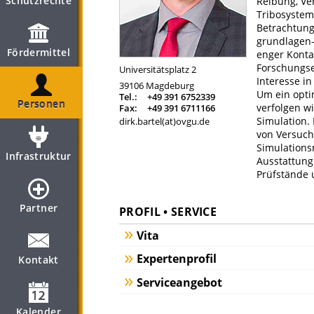
Schutzrechte
Reibung, Ve
Tribosystem
Betrachtung
grundlagen
Fördermittel
enger Kontak
Forschungse
Universitätsplatz 2
Interesse i
39106
Magdeburg
Um ein opti
Tel.:
+49 391 6752339
Personen
verfolgen w
Fax:
+49 391 6711166
Simulation. 
dirk.bartel(at)ovgu.de
von Versuch
Simulations
Infrastruktur
Ausstattung
Prüfstände 
Partner
PROFIL • SERVICE
Vita
Expertenprofil
Kontakt
Serviceangebot
Kalender