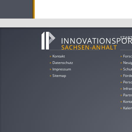
STAR
»
Kontakt
»
Forsc
»
Datenschutz
»
Neui
»
Impressum
»
Schu
»
Sitemap
»
Förde
»
Pers
»
Infra
»
Partn
»
Konta
»
Kale