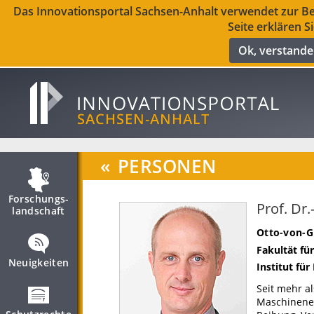
Das Innovationsportal Sachsen-Anhalt verwendet zur Ber
Seite erklären S
Ok, verstand
«
PERSONEN
Forschungs­
Prof. Dr.
landschaft
Otto-von-G
Fakultät fü
Neuigkeiten
Institut fü
Seit mehr al
Maschinenel