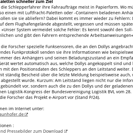
aletten schneller zum Ziel
 die Schlepperfahrer ihre Fahraufträge meist in Papierform. Wo m
lso einen mit Luftfracht-Paletten oder -Containern beladenen Anh
ollen sie sie abliefern? Dabei kommt es immer wieder zu Fehlern:
auf dem Flughafengelände abgestellt, vergessen und müssen spät
 »Unser System vermeidet solche Fehler: Es kennt sowohl den Soll
hlichen und gibt den Fahrern entsprechende Arbeitsanweisungen«
 die Forscher spezielle Funksensoren, die an den Dollys angebrac
endes Funkprotokoll senden sie ihre Informationen wie beispielswe
nummer des Anhängers und seinen Beladungszustand an ein Empf
erät wertet automatisch aus, welche Dollys angekoppelt sind und le
mit den Positionsdaten des Schleppers an den Leitstand weiter. D
it ständig Bescheid über die letzte Meldung beispielsweise auch,
y abgestellt wurde. Kurzum: Am Leitstand liegen nicht nur die Info
gebündelt vor, sondern auch die zu den Dollys und der geladenen
en Logistik-Kongress der Bundesvereinigung Logistik BVL vom 28. 
 die Forscher das Projekt e-Airport vor (Stand P/24).
nen im Internet unter:
raunhofer.de
ionen :
 und Pressebilder zum Download