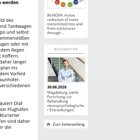
n werden
IN-NOVA: Active
reduction of noise
eld des
transmitted into and
 und Tankwagen
from enclosures
po und selbst
through ...
usammenstößen
ugen oder mit
endem Regen
NEUIGKEITEN
 Koffern,
 daher länger
tplan ins
 dem Vorfeld
raunhofer-
 verschiedenen
30.06.2026
Magdeburg stärkt
Forschung zur
Behandlung
äutert Olaf
neuropsychologische
 von Flughäfen
r Erkrankungen
kturierter
äfen sind daher
Zum Seitenanfang
r die