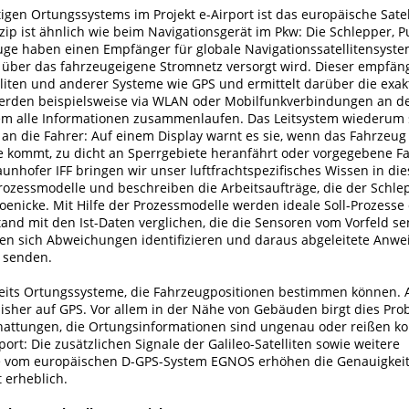
igen Ortungssystems im Projekt e-Airport ist das europäische Sate
nzip ist ähnlich wie beim Navigationsgerät im Pkw: Die Schlepper, 
ge haben einen Empfänger für globale Navigationssatellitensyste
r über das fahrzeugeigene Stromnetz versorgt wird. Dieser empfäng
lliten und anderer Systeme wie GPS und ermittelt darüber die exakt
rden beispielsweise via WLAN oder Mobilfunkverbindungen an de
dem alle Informationen zusammenlaufen. Das Leitsystem wiederum 
n die Fahrer: Auf einem Display warnt es sie, wenn das Fahrzeug
 kommt, zu dicht an Sperrgebiete heranfährt oder vorgegebene F
aunhofer IFF bringen wir unser luftfrachtspezifisches Wissen in di
Prozessmodelle und beschreiben die Arbeitsaufträge, die der Schle
 Poenicke. Mit Hilfe der Prozessmodelle werden ideale Soll-Prozesse 
and mit den Ist-Daten verglichen, die die Sensoren vom Vorfeld s
sen sich Abweichungen identifizieren und daraus abgeleitete Anwe
 senden.
reits Ortungssysteme, die Fahrzeugpositionen bestimmen können. A
bisher auf GPS. Vor allem in der Nähe von Gebäuden birgt dies Pro
attungen, die Ortungsinformationen sind ungenau oder reißen ko
port: Die zusätzlichen Signale der Galileo-Satelliten sowie weitere
e vom europäischen D-GPS-System EGNOS erhöhen die Genauigkei
t erheblich.