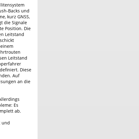
llitensystem
Push-Backs und
me, kurz GNSS,
t die Signale
e Position. Die
n Leitstand
schickt
 einem
ahrtrouten
esen Leitstand
pperfahrer
definiert. Diese
enden. Auf
isungen an die
llerdings
bleme: Es
mplett ab.
t und