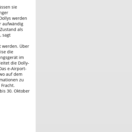
üssen sie
änger
 Dollys werden
er aufwändig
-Zustand als
, sagt
ht werden. Über
ise die
angsgerät im
itet die Dolly-
as e-Airport-
 wo auf dem
rmationen zu
 Fracht.
bis 30. Oktober