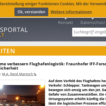
reitstellung einiger Funktionen Cookies. Mit der Verwendu
Ok, verstanden
Weitere Informationen
Kontakt
Datenschutz
ITEN
me verbessern Flughafenlogistik: Fraunhofer IFF-Fors
Sicherheit
n
M.A. René Maresch
Auf dem Vorfeld des Flughafens her
Verkehr: Schlepper, Tankwagen un
bewegen sich emsig um den Jet. Da
Gefahr von Zusammenstößen. Ein 
Ortungssystem erhöht künftig die 
lässt die logistischen Prozesse eff