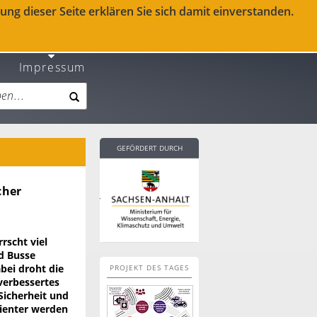
ng dieser Seite erklären Sie sich damit einverstanden.
Impressum
GEFÖRDERT DURCH
cher
rscht viel
d Busse
bei droht die
PROJEKT DES TAGES
verbessertes
Sicherheit und
izienter werden