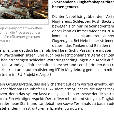
- vorhandene Flughafenkapazitäte
besser genutzt.
Dichter Nebel hängt über dem Vorf
Flughafens. Schlepper, Push-Backs
bewegen sich nur im Schneckentem
ojekt e-Airport entwickelten
dabei kann es immer wieder zu Z
nnen die Prozesse auf den
kommen, sei es mit anderen Fahrze
hafen effizienter gesteuert
Flugzeugen. Bei Nebel oder ström
fer IFF
dauern das Tanken und Beladen mit
erpflegung deutlich länger als bei klarer Sicht. Passagiere müssen
en Wartehallen sitzen, und auch bei Frachtcontainern gerät der Zei
 beeinträchtigen schlechte Witterungsbedingungen die Arbeit auf
. Die Grundlage dafür schaffen Forscher und Forscherinnen des F
abrikbetrieb und -automatisierung IFF in Magdeburg gemeinsam mit
tnern im EU-Projekt e-Airport.
ein Ortungssystem, das die Sicherheit auf dem Vorfeld erhöht«, erl
schaftler am Fraunhofer IFF. »Zudem ermöglicht es, die Kapazität
utzen, denn das System lässt die logistischen Prozesse deutlich stru
her.« Ein wichtiger Aspekt: Der Luftverkehr nimmt stetig zu. Flugh
eder neue Start- und Landebahnen sowie Terminals zu bauen ode
stehenden Infrastrukturen effizienter zu nutzen.