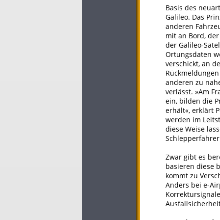
Basis des neuart
Galileo. Das Pri
anderen Fahrzeu
mit an Bord, de
der Galileo-Sate
Ortungsdaten we
verschickt, an 
Rückmeldungen a
anderen zu nahe
verlässt. »Am Fr
ein, bilden die 
erhält«, erklärt
werden im Leitst
diese Weise las
Schlepperfahrer
Zwar gibt es be
basieren diese 
kommt zu Versch
Anders bei e-Air
Korrektursignal
Ausfallsicherhei