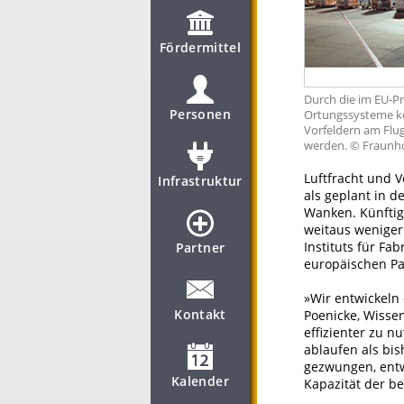
Fördermittel
Durch die im EU-Pr
Personen
Ortungssysteme kö
Vorfeldern am Flug
werden. © Fraunho
Luftfracht und V
Infrastruktur
als geplant in d
Wanken. Künftig
weitaus weniger
Instituts für F
Partner
europäischen Par
»Wir entwickeln 
Kontakt
Poenicke, Wissen
effizienter zu n
ablaufen als bis
gezwungen, entw
Kalender
Kapazität der be