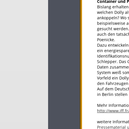
Container und P
Bislang erhalten
welchen Dolly a
ankoppeln? Wo s
beispielsweise 
gesucht werden.
auch den tatsäc
Poenicke.
Dazu entwickeln
ein energiespar
Identifikations
Schlepper. Das G
Daten zusammen 
System weiß som
Vorfeld ein Doll
den Fahrzeugen 
Auf dem Deutsch
in Berlin stellen
Mehr Informatio
http://www.iff.f
weitere Informat
Pressematerial