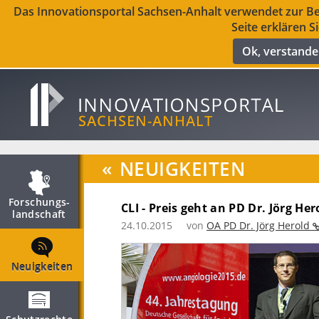
Das Innovationsportal Sachsen-Anhalt verwendet zur Ber
Seite erklären S
Ok, verstand
«
NEUIGKEITEN
Forschungs­
CLI - Preis geht an PD Dr. Jörg Her
landschaft
24.10.2015
von
OA PD Dr. Jörg Herold
Neuigkeiten