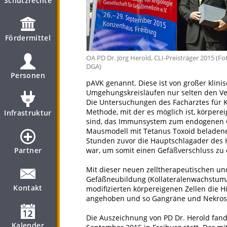
Schutzrechte
Fördermittel
OA PD Dr. Jörg Herold, CLI-Preisträger 2015 (Fo
DGA)
Personen
pAVK genannt. Diese ist von großer klini
Umgehungskreisläufen nur selten den Ve
Die Untersuchungen des Facharztes für K
Methode, mit der es möglich ist, körperei
Infrastruktur
sind, das Immunsystem zum endogenen 
Mausmodell mit Tetanus Toxoid beladene 
Stunden zuvor die Hauptschlagader des 
Partner
war, um somit einen Gefäßverschluss zu
Mit dieser neuen zelltherapeutischen u
Gefäßneubildung (Kollateralenwachstum/
Kontakt
modifizierten körpereigenen Zellen die 
angehoben und so Gangräne und Nekros
Die Auszeichnung von PD Dr. Herold fan
Kalender