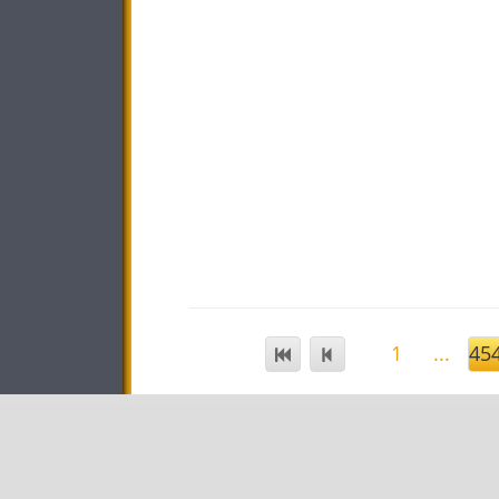
1
...
45
STAR