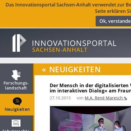
Das Innovationsportal Sachsen-Anhalt verwendet zur Ber
Seite erklären S
Ok, verstand
«
NEUIGKEITEN
Forschungs­
Der Mensch in der digitalisierte
landschaft
im interaktiven Dialog« am Frau
27.10.2015
von
M.A. René Maresch
Neuigkeiten