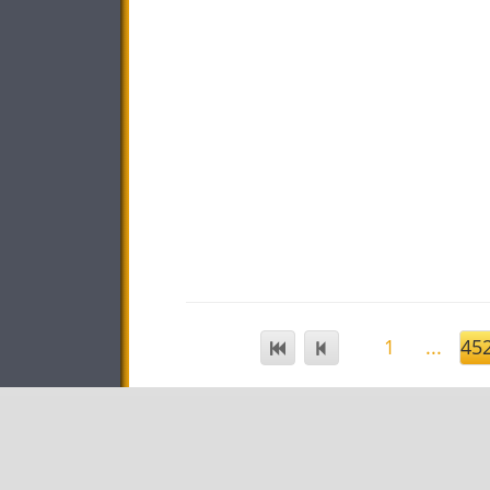
1
...
45
STAR