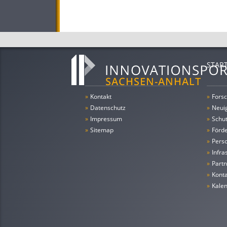
STAR
»
Kontakt
»
Forsc
»
Datenschutz
»
Neui
»
Impressum
»
Schu
»
Sitemap
»
Förde
»
Pers
»
Infra
»
Partn
»
Konta
»
Kale