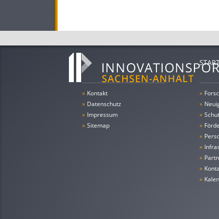
STAR
»
Kontakt
»
Forsc
»
Datenschutz
»
Neui
»
Impressum
»
Schu
»
Sitemap
»
Förde
»
Pers
»
Infra
»
Partn
»
Konta
»
Kale