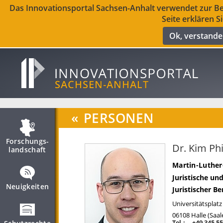
Das Innovationsportal Sachsen-Anhalt verwendet zur Ber
Seite erklären S
Ok, verstand
«
PERSONEN
Forschungs­
Dr. Kim Phi
landschaft
Martin-Luther
Juristische un
Neuigkeiten
Juristischer Be
Universitätsplatz
06108
Halle (Saal
Tel.:
+49 345 5