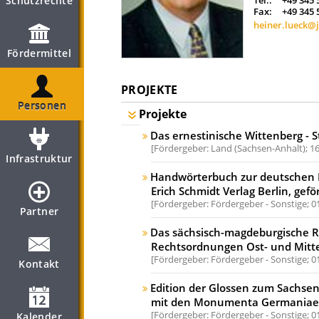
Schutzrechte
Tel.:
+49 345 
Fax:
+49 345 
heiner.lueck@j
Fördermittel
PROJEKTE
Personen
Projekte
Das ernestinische Wittenberg - 
Fördergeber: Land (Sachsen-Anhalt);
16
Infrastruktur
Handwörterbuch zur deutschen 
Erich Schmidt Verlag Berlin, gef
Fördergeber: Fördergeber - Sonstige;
0
Partner
Das sächsisch-magdeburgische Re
Rechtsordnungen Ost- und Mitteleu
Fördergeber: Fördergeber - Sonstige;
0
Kontakt
Edition der Glossen zum Sachse
mit den Monumenta Germaniae Hi
Fördergeber: Fördergeber - Sonstige;
0
Kalender