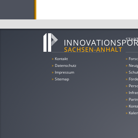
STAR
»
Kontakt
»
Forsc
»
Datenschutz
»
Neui
»
Impressum
»
Schu
»
Sitemap
»
Förde
»
Pers
»
Infra
»
Partn
»
Konta
»
Kale