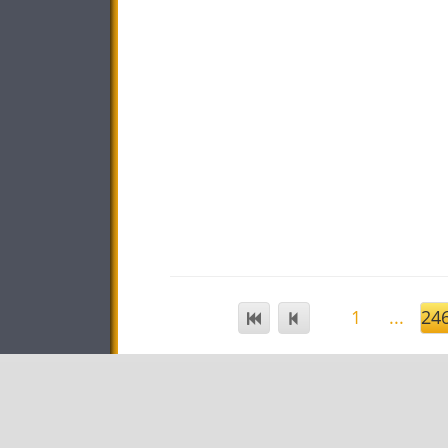
1
...
24
STAR