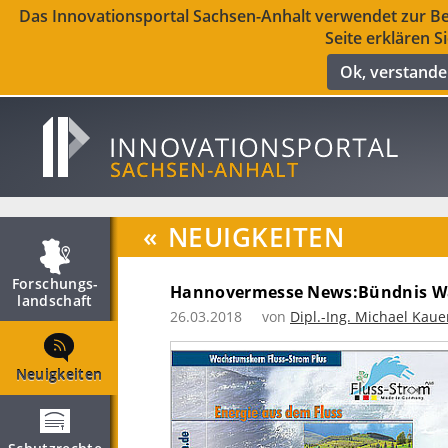
Das Innovationsportal Sachsen-Anhalt verwendet zur Ber
Seite erklären S
Ok, verstand
«
NEUIGKEITEN
Forschungs­
Hannovermesse News:Bündnis Wa
landschaft
26.03.2018
von
Dipl.-Ing. Michael Kaue
Neuigkeiten