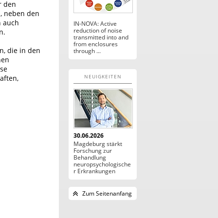
ir den
n, neben den
n auch
IN-NOVA: Active
reduction of noise
n.
transmitted into and
from enclosures
n, die in den
through ...
hen
ose
NEUIGKEITEN
aften,
30.06.2026
Magdeburg stärkt
Forschung zur
Behandlung
neuropsychologische
r Erkrankungen
Zum Seitenanfang