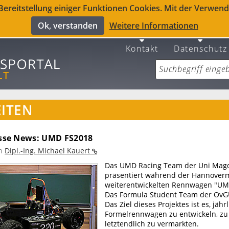
reitstellung einiger Funktionen Cookies. Mit der Verwendu
Ok, verstanden
Weitere Informationen
Kontakt
Datenschutz
ITEN
se News: UMD FS2018
n
Dipl.-Ing. Michael Kauert
Das UMD Racing Team der Uni Mag
präsentiert während der Hannover
weiterentwickelten Rennwagen "UM
Das Formula Student Team der Ov
Das Ziel dieses Projektes ist es, jähr
Formelrennwagen zu entwickeln, zu
letztendlich zu vermarkten.