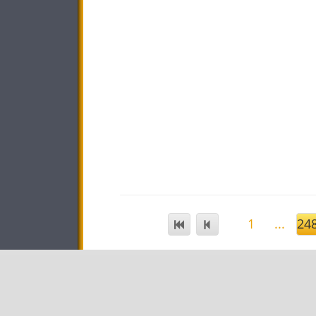
1
...
24
STAR