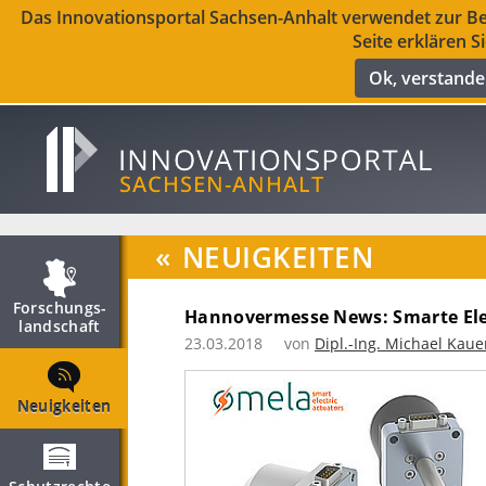
Das Innovationsportal Sachsen-Anhalt verwendet zur Ber
Seite erklären S
Ok, verstand
«
NEUIGKEITEN
Forschungs­
Hannovermesse News: Smarte Ele
landschaft
23.03.2018
von
Dipl.-Ing. Michael Kaue
Neuigkeiten