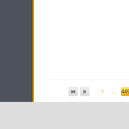
1
...
44
STAR