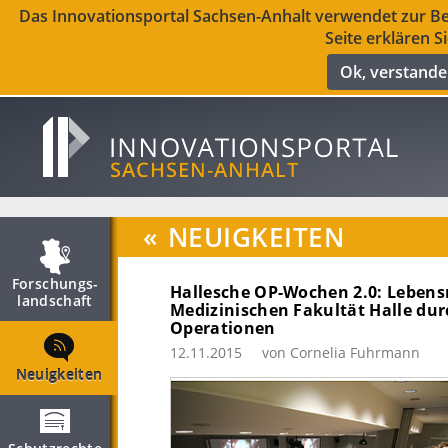
Das Innovationsportal Sachsen-Anhalt verwendet zur Ber
Seite erklären S
Ok, verstand
«
NEUIGKEITEN
Forschungs­
Hallesche OP-Wochen 2.0: Lebens
landschaft
Medizinischen Fakultät Halle dur
Operationen
12.11.2015
von Cornelia Fuhrmann
Neuigkeiten