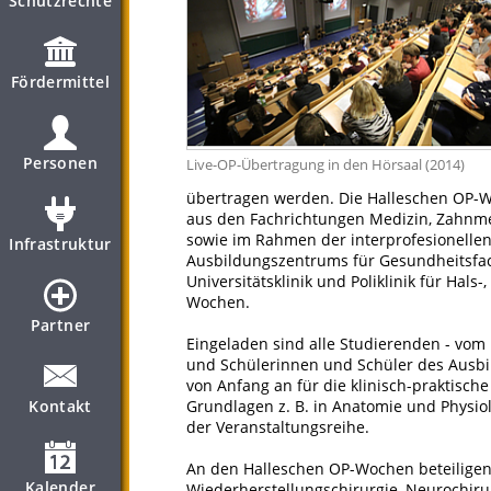
Schutzrechte
Fördermittel
Personen
Live-OP-Übertragung in den Hörsaal (2014)
übertragen werden. Die Halleschen OP-W
aus den Fachrichtungen Medizin, Zahnme
sowie im Rahmen der interprofesionellen
Infrastruktur
Ausbildungszentrums für Gesundheitsfachb
Universitätsklinik und Poliklinik für Hal
Wochen.
Partner
Eingeladen sind alle Studierenden - vom 
und Schülerinnen und Schüler des Ausbi
von Anfang an für die klinisch-praktisch
Kontakt
Grundlagen z. B. in Anatomie und Physiolo
der Veranstaltungsreihe.
An den Halleschen OP-Wochen beteiligen s
Kalender
Wiederherstellungschirurgie, Neurochirur