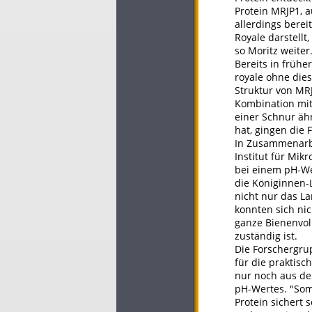
Protein MRJP1, a
allerdings bere
Royale darstellt
so Moritz weiter
Bereits in frühe
royale ohne dies
Struktur von MRJ
Kombination mit 
einer Schnur äh
hat, gingen die 
In Zusammenarb
Institut für Mi
bei einem pH-Wer
die Königinnen-L
nicht nur das La
konnten sich nic
ganze Bienenvol
zuständig ist.
Die Forschergru
für die praktisc
nur noch aus de
pH-Wertes. "Somi
Protein sichert 