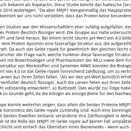
uch bekannt als Royalactin. Diese Studie konnte das hallesche Fo
its 2016 widerlegen. "Da aber MRJP1 mengenmäßig das Hauptprote
, konnten wir uns nicht vorstellen, dass das Protein keine besonder
.
ren Studien war den Wissenschaftlern eher zufällig aufgefallen, da
es Protein deutlich flüssiger wird. Die Gruppe aus Halle untersuch
P1 und fand heraus: Bei einem leicht sauren pH-Wert von 4.0 bilde
dem Protein Apisimin eine faserartige Struktur aus, die aufgereih
nelt. Da auch das Gelée royale für gewöhnlich den gleichen leicht
Forscher der Frage nach, welche Funktion diese faserartige Struktu
eit mit Biotechnologen und Pharmazeuten der MLU sowie dem Fr
krostruktur von Werkstoffen und Systemen IMWS konnten die Biolog
t von 4.0 ist das Gelée royale hinreichend zähflüssig, um zu verh
arven aus ihren Zellen fallen. "Als wir den pH-Wert künstlich erh
rvenfutter deutlich flüssiger. Auch die Larven fielen aus ihren Zel
ht vollständig entwickeln", so Buttstedt. Dies würde zur Folge habe
k zu Grunde geht, da die Königin als einzige Biene für den Nachwu
ppe konnte weiterhin zeigen, dass allein die beiden Proteine MRJP
he Konsistenz des Gelée royale zuständig sind. Auch eine bereinigt
n beiden Eiweißen bestand, veränderte ihre Zähflüssigkeit in Abhä
t ist die Rolle des MRJP1 im Gelée royale auf keinen Fall unspekta
schlicht und einfach das Überleben eines Bienenvolks - wenn auch