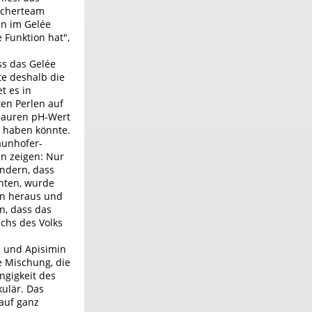
rscherteam
in im Gelée
e Funktion hat",
ss das Gelée
te deshalb die
t es in
ten Perlen auf
 sauren pH-Wert
r haben könnte.
aunhofer-
en zeigen: Nur
indern, dass
öhten, wurde
len heraus und
n, dass das
chs des Volks
1 und Apisimin
e Mischung, die
ngigkeit des
kulär. Das
 auf ganz