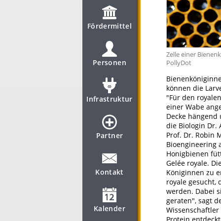
Fördermittel
Zelle einer Bienen
Personen
PollyDot
Bienenköniginne
können die Larv
"Für den royale
Infrastruktur
einer Wabe ange
Decke hängend u
die Biologin Dr.
Prof. Dr. Robin 
Partner
Bioengineering 
Honigbienen füt
Gelée royale. Di
Kontakt
Königinnen zu e
royale gesucht, 
werden. Dabei si
geraten", sagt d
Kalender
Wissenschaftler 
Protein entdeck