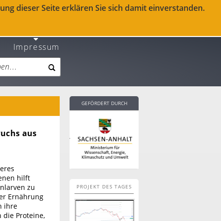
ng dieser Seite erklären Sie sich damit einverstanden.
Impressum
GEFÖRDERT DURCH
wuchs aus
deres
enen hilft
nlarven zu
PROJEKT DES TAGES
der Ernährung
h ihre
 die Proteine,