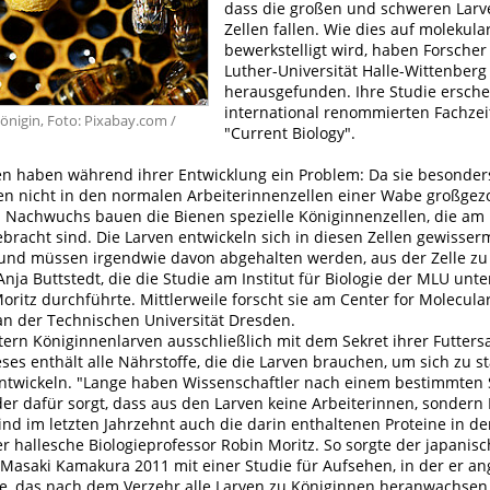
dass die großen und schweren Larv
Zellen fallen. Wie dies auf molekul
bewerkstelligt wird, haben Forscher
Luther-Universität Halle-Wittenberg
herausgefunden. Ihre Studie erschei
international renommierten Fachzeit
königin, Foto: Pixabay.com /
"Current Biology".
n haben während ihrer Entwicklung ein Problem: Da sie besonder
en nicht in den normalen Arbeiterinnenzellen einer Wabe großge
n Nachwuchs bauen die Bienen spezielle Königinnenzellen, die am
bracht sind. Die Larven entwickeln sich in diesen Zellen gewisse
nd müssen irgendwie davon abgehalten werden, aus der Zelle zu f
 Anja Buttstedt, die die Studie am Institut für Biologie der MLU unt
Moritz durchführte. Mittlerweile forscht sie am Center for Molecula
an der Technischen Universität Dresden.
tern Königinnenlarven ausschließlich mit dem Sekret ihrer Futter
eses enthält alle Nährstoffe, die die Larven brauchen, um sich zu st
ntwickeln. "Lange haben Wissenschaftler nach einem bestimmten S
der dafür sorgt, dass aus den Larven keine Arbeiterinnen, sondern
nd im letzten Jahrzehnt auch die darin enthaltenen Proteine in d
er hallesche Biologieprofessor Robin Moritz. So sorgte der japanis
Masaki Kamakura 2011 mit einer Studie für Aufsehen, in der er an
te, das nach dem Verzehr alle Larven zu Königinnen heranwachsen 