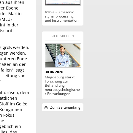
en aus ihren
arer Ebene
A16-a - ultrasonic
 der Martin-
signal processing
 (MLU)
and instrumentation
nt in der
schrift
NEUIGKEITEN
s groß werden,
zogen werden.
 unteren Ende
rmaßen an der
allen", sagt
30.06.2026
er Leitung von
Magdeburg stärkt
r
Forschung zur
Behandlung
neuropsychologische
saftdrüsen, dem
r Erkrankungen
attlichen
toff im Gelée
Zum Seitenanfang
 Königinnen
en Fokus
che
geblich ein
lies: das