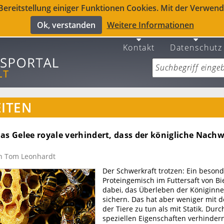
reitstellung einiger Funktionen Cookies. Mit der Verwendu
Ok, verstanden
Weitere Informationen
Kontakt
Datenschutz
ITEN
das Gelee royale verhindert, dass der königliche Nach
n Tom Leonhardt
Der Schwerkraft trotzen: Ein beson
Proteingemisch im Futtersaft von Bi
dabei, das Überleben der Königinne
sichern. Das hat aber weniger mit 
der Tiere zu tun als mit Statik. Durc
speziellen Eigenschaften verhindern