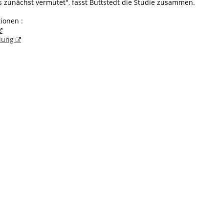
s zunächst vermutet", fasst Buttstedt die Studie zusammen.
ionen :
ilung