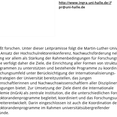
http://www.ingra.uni-halle.de
pr@uni-halle.de
t forschen. Unter dieser Leitprämisse folgt die Martin-Luther-Univ
 Ansatz der Hochschulrektorenkonferenz, Nachwuchsförderung ne
ng vor allem als Stärkung der Rahmenbedingungen für Forschungs
ie verfolgt daher die Ziele, die Einrichtung aller Formen von strukt
grammen zu unterstützen und bestehende Programme zu koordini
schungsumfeld unter Berücksichtigung der Internationalisierungs-
trategien der Universität bereitzustellen, das jungen
schaftlerinnen und Nachwuchswissenschaftlern aller Diszipline
gungen bietet. Zur Umsetzung der Ziele dient die Internationale
mie (InGrA) als zentrale Institution, die die unterschiedlichen Fo
Doktorandenprogramme begleitet, koordiniert und das Forschungs
eiterentwickelt. Darin eingeschlossen ist auch die Koordination de
Doktorandenprogramme im Rahmen universitätsübergreifender
ünde.