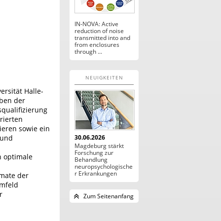
IN-NOVA: Active
reduction of noise
transmitted into and
from enclosures
through ...
NEUIGKEITEN
ersität Halle-
ben der
qualifizierung
urierten
eren sowie ein
 und
30.06.2026
Magdeburg stärkt
Forschung zur
n optimale
Behandlung
neuropsychologische
r Erkrankungen
rmate der
umfeld
r
Zum Seitenanfang