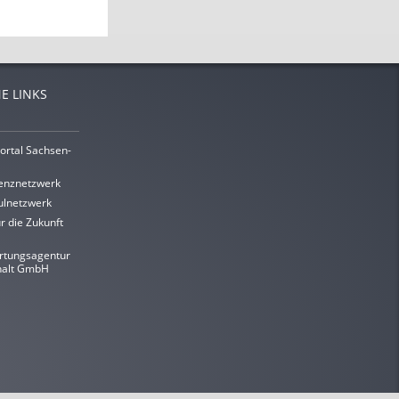
E LINKS
ortal Sachsen-
enznetzwerk
lnetzwerk
r die Zukunft
rtungsagentur
halt GmbH