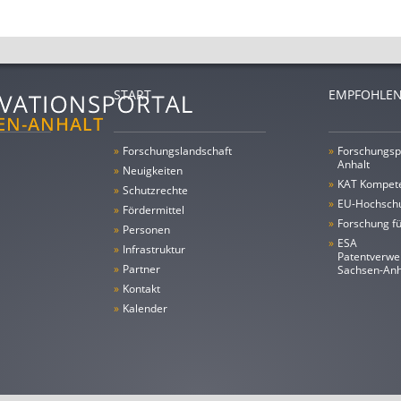
START
EMPFOHLEN
»
Forschungs­landschaft
»
Forschungsp
Anhalt
»
Neuigkeiten
»
KAT Kompet
»
Schutzrechte
»
EU-Hochschu
»
Fördermittel
»
Forschung fü
»
Personen
»
ESA
»
Infrastruktur
Patentverwe
»
Partner
Sachsen-An
»
Kontakt
»
Kalender