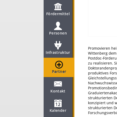
Fördermittel
Personen
Promovieren heiß
Infrastruktur
Wittenberg dem
Postdoc-Förderu
zu realisieren. S
Doktorandenpro
Partner
produktives For
Gleichstellungss
Nachwuchswissen
Promotionsbedin
Kontakt
Graduiertenakade
strukturierten 
konzipiert und w
strukturierten 
Kalender
Forschungsverb