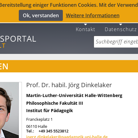
reitstellung einiger Funktionen Cookies. Mit der Verwendu
Ok, verstanden
Weitere Informationen
Kontakt
Datenschutz
EN
Prof. Dr. habil. Jörg Dinkelaker
Martin-Luther-Universität Halle-Wittenberg
Philosophische Fakultät III
Institut für Pädagogik
Franckeplatz 1
06110
Halle
Tel.:
+49 345 5523812
joerg.dinkelaker@paedagogik.uni-halle.de