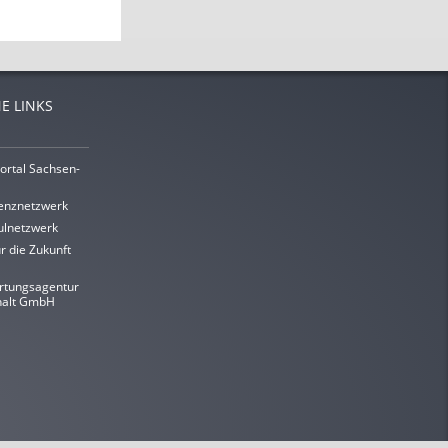
E LINKS
ortal Sachsen-
enznetzwerk
lnetzwerk
r die Zukunft
rtungsagentur
halt GmbH