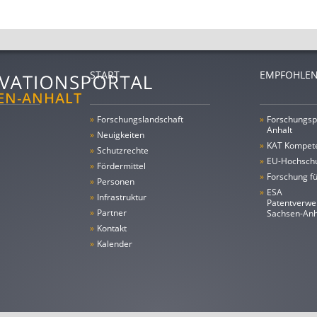
START
EMPFOHLEN
»
Forschungs­landschaft
»
Forschungsp
Anhalt
»
Neuigkeiten
»
KAT Kompet
»
Schutzrechte
»
EU-Hochschu
»
Fördermittel
»
Forschung fü
»
Personen
»
ESA
»
Infrastruktur
Patentverwe
»
Partner
Sachsen-An
»
Kontakt
»
Kalender