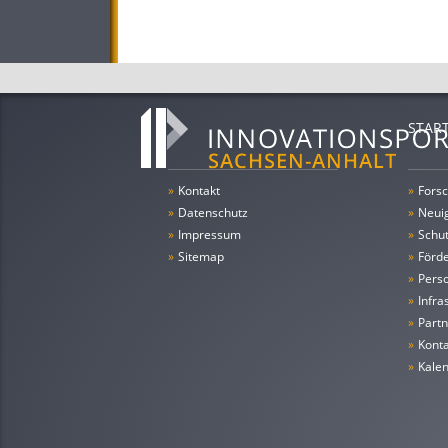
STAR
»
Kontakt
»
Forsc
»
Datenschutz
»
Neui
»
Impressum
»
Schu
»
Sitemap
»
Förde
»
Pers
»
Infra
»
Partn
»
Konta
»
Kale