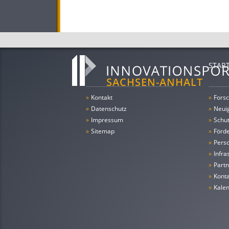
STAR
»
Kontakt
»
Forsc
»
Datenschutz
»
Neui
»
Impressum
»
Schu
»
Sitemap
»
Förde
»
Pers
»
Infra
»
Partn
»
Konta
»
Kale