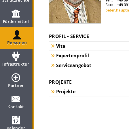
Schutzrechte
Tel.:
+49 39
Fax:
+49 39
peter.haupt
Fördermittel
PROFIL • SERVICE
Personen
Vita
Expertenprofil
Infrastruktur
Serviceangebot
PROJEKTE
Partner
Projekte
Kontakt
Kalender