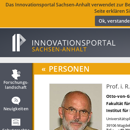
Das Innovationsportal Sachsen-Anhalt verwendet zur Ber
Seite erklären S
Ok, verstand
«
PERSONEN
Forschungs­
Prof. i.
landschaft
Otto-von-G
Fakultät fü
Neuigkeiten
Institut fü
Universitätspl
39106
Magde