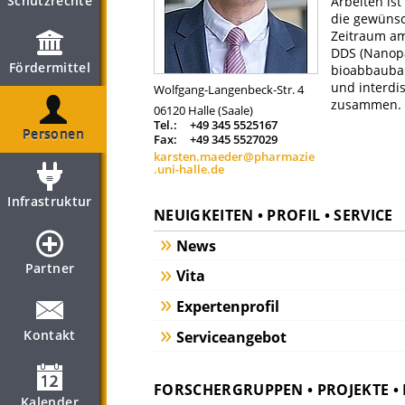
Schutzrechte
Arbeiten ist
die gewünsc
Zeitraum am 
DDS (Nanopa
Fördermittel
bioabbaubar
und interdi
Wolfgang-Langenbeck-Str. 4
zusammen.
06120
Halle (Saale)
Tel.:
+49 345 5525167
Personen
Fax:
+49 345 5527029
karsten.maeder@pharmazie
.uni-halle.de
Infrastruktur
NEUIGKEITEN • PROFIL • SERVICE
News
Partner
Vita
Expertenprofil
Kontakt
Serviceangebot
FORSCHERGRUPPEN • PROJEKTE 
Kalender