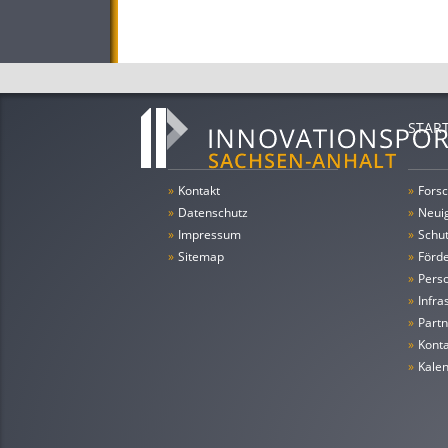
STAR
»
Kontakt
»
Forsc
»
Datenschutz
»
Neui
»
Impressum
»
Schu
»
Sitemap
»
Förde
»
Pers
»
Infra
»
Partn
»
Konta
»
Kale