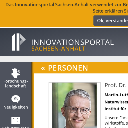
Das Innovationsportal Sachsen-Anhalt verwendet zur Ber
Seite erklären S
Ok, verstand
«
PERSONEN
Forschungs­
Prof. Dr.
landschaft
Martin-Luth
Naturwissen
Neuigkeiten
Institut fü
Unsere Fors
Wirkstoffe, 