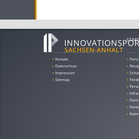
STAR
»
Kontakt
»
Forsc
»
Datenschutz
»
Neui
»
Impressum
»
Schu
»
Sitemap
»
Förde
»
Pers
»
Infra
»
Partn
»
Konta
»
Kale