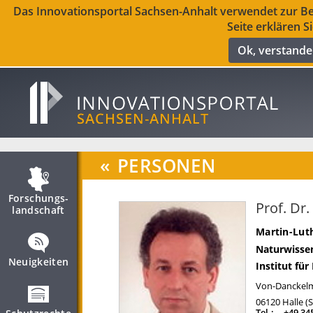
Das Innovationsportal Sachsen-Anhalt verwendet zur Ber
Seite erklären S
Ok, verstand
«
PERSONEN
Forschungs­
Prof. Dr
landschaft
Martin-Luth
Naturwissen
Neuigkeiten
Institut für
Von-Danckelm
06120
Halle (
Tel.:
+49 34