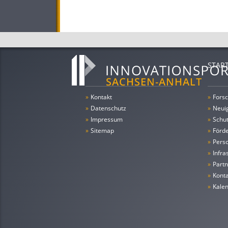
STAR
»
Kontakt
»
Forsc
»
Datenschutz
»
Neui
»
Impressum
»
Schu
»
Sitemap
»
Förde
»
Pers
»
Infra
»
Partn
»
Konta
»
Kale