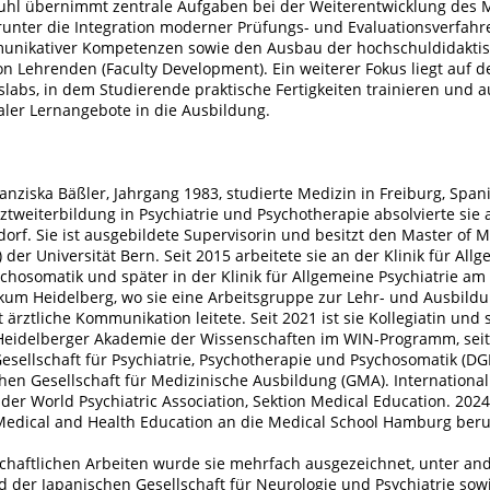
uhl übernimmt zentrale Aufgaben bei der Weiterentwicklung des
runter die Integration moderner Prüfungs- und Evaluationsverfahre
unikativer Kompetenzen sowie den Ausbau der hochschuldidakti
on Lehrenden (Faculty Development). Ein weiterer Fokus liegt auf d
lslabs, in dem Studierende praktische Fertigkeiten trainieren und a
taler Lernangebote in die Ausbildung.
ranziska Bäßler, Jahrgang 1983, studierte Medizin in Freiburg, Spa
ztweiterbildung in Psychiatrie und Psychotherapie absolvierte sie
orf. Sie ist ausgebildete Supervisorin und besitzt den Master of M
der Universität Bern. Seit 2015 arbeitete sie an der Klinik für All
hosomatik und später in der Klinik für Allgemeine Psychiatrie am
nikum Heidelberg, wo sie eine Arbeitsgruppe zur Lehr- und Ausbil
ärztliche Kommunikation leitete. Seit 2021 ist sie Kollegiatin und 
Heidelberger Akademie der Wissenschaften im WIN-Programm, seit
sellschaft für Psychiatrie, Psychotherapie und Psychosomatik (DG
en Gesellschaft für Medizinische Ausbildung (GMA). International
n der World Psychiatric Association, Sektion Medical Education. 2024
 Medical and Health Education an die Medical School Hamburg beru
schaftlichen Arbeiten wurde sie mehrfach ausgezeichnet, unter a
d der Japanischen Gesellschaft für Neurologie und Psychiatrie sow