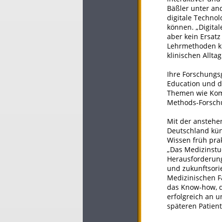
Bäßler unter an
digitale Techno
können. „Digita
aber kein Ersatz
Lehrmethoden kl
klinischen Allt
Ihre Forschungs
Education und d
Themen wie Komm
Methods-Forschun
Mit der anstehe
Deutschland künf
Wissen früh pra
„Das Medizinstu
Herausforderung
und zukunftsorie
Medizinischen Fa
das Know-how, d
erfolgreich an 
späteren Patien