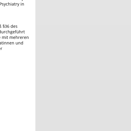
Psychiatry in
ß §36 des
durchgeführt
e mit mehreren
datinnen und
er