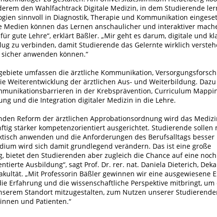
derem den Wahlfachtrack Digitale Medizin, in dem Studierende ler
logien sinnvoll in Diagnostik, Therapie und Kommunikation eingese
le Medien können das Lernen anschaulicher und interaktiver mache
 für gute Lehre“, erklärt Bäßler. „Mir geht es darum, digitale und kl
ug zu verbinden, damit Studierende das Gelernte wirklich verste
ag sicher anwenden können.“
gebiete umfassen die ärztliche Kommunikation, Versorgungsforsch
ie Weiterentwicklung der ärztlichen Aus- und Weiterbildung. Daz
unikationsbarrieren in der Krebsprävention, Curriculum Mappin
g und die Integration digitaler Medizin in die Lehre.
nden Reform der ärztlichen Approbationsordnung wird das Mediz
tig stärker kompetenzorientiert ausgerichtet. Studierende sollen
ktisch anwenden und die Anforderungen des Berufsalltags besser
dium wird sich damit grundlegend verändern. Das ist eine große
, bietet den Studierenden aber zugleich die Chance auf eine noc
ntierte Ausbildung“, sagt Prof. Dr. rer. nat. Daniela Dieterich, Dek
kultät. „Mit Professorin Bäßler gewinnen wir eine ausgewiesene Ex
ie Erfahrung und die wissenschaftliche Perspektive mitbringt, um
unserem Standort mitzugestalten, zum Nutzen unserer Studierend
tinnen und Patienten.“