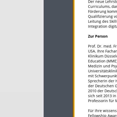
Der neue Lehrst
Curriculums, da
Förderung komm
Qualifizierung v
Leitung des Skil
Integration digi
Zur Person
Prof. Dr. med. F
USA. Ihre Fachar
Klinikum Düsseld
Education (MME) 
Medizin und Psyc
Universitätskli
mit Schwerpunkt 
Sprecherin der 
der Deutschen Ge
2010 der Deutsch
sich seit 2013 i
Professorin für
Für ihre wissen
Fellowship Awar