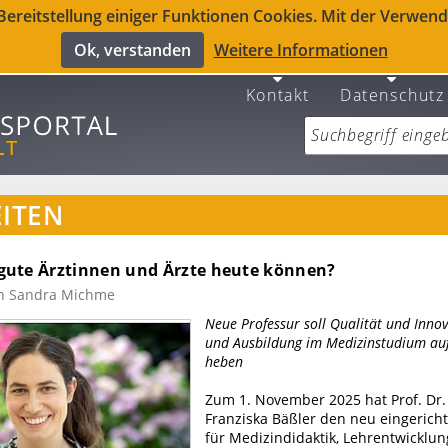
reitstellung einiger Funktionen Cookies. Mit der Verwendu
Ok, verstanden
Weitere Informationen
Kontakt
Datenschutz
ITEN
ute Ärztinnen und Ärzte heute können?
n Sandra Michme
Neue Professur soll Qualität und Inno
und Ausbildung im Medizinstudium auf
heben
Zum 1. November 2025 hat Prof. Dr
Franziska Bäßler den neu eingerich
für Medizindidaktik, Lehrentwicklu