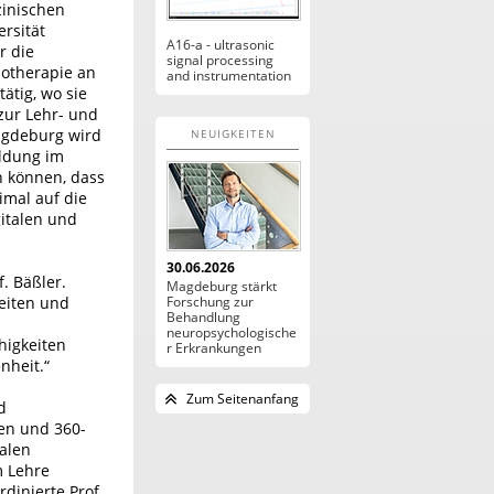
zinischen
ersität
A16-a - ultrasonic
 die
signal processing
hotherapie an
and instrumentation
ätig, wo sie
zur Lehr- und
agdeburg wird
NEUIGKEITEN
ildung im
n können, dass
imal auf die
italen und
30.06.2026
. Bäßler.
Magdeburg stärkt
eiten und
Forschung zur
Behandlung
d
neuropsychologische
higkeiten
r Erkrankungen
nheit.“
Zum Seitenanfang
d
en und 360-
talen
m Lehre
dinierte Prof.