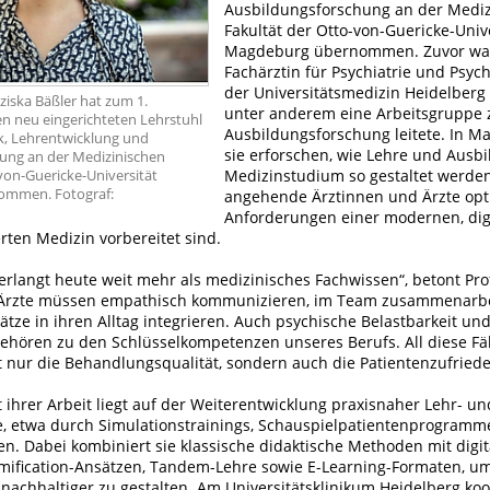
Ausbildungsforschung an der Medi
Fakultät der Otto-von-Guericke-Univ
Magdeburg übernommen. Zuvor war
Fachärztin für Psychiatrie und Psyc
der Universitätsmedizin Heidelberg t
nziska Bäßler hat zum 1.
unter anderem eine Arbeitsgruppe 
 neu eingerichteten Lehrstuhl
Ausbildungsforschung leitete. In M
ik, Lehrentwicklung und
sie erforschen, wie Lehre und Ausb
ung an der Medizinischen
Medizinstudium so gestaltet werde
von-Guericke-Universität
mmen. Fotograf:
angehende Ärztinnen und Ärzte opt
Anforderungen einer modernen, dig
rten Medizin vorbereitet sind.
erlangt heute weit mehr als medizinisches Fachwissen“, betont Prof
 Ärzte müssen empathisch kommunizieren, im Team zusammenarb
tze in ihren Alltag integrieren. Auch psychische Belastbarkeit un
 gehören zu den Schlüsselkompetenzen unseres Berufs. All diese Fä
t nur die Behandlungsqualität, sondern auch die Patientenzufriede
ihrer Arbeit liegt auf der Weiterentwicklung praxisnaher Lehr- un
, etwa durch Simulationstrainings, Schauspielpatientenprogramm
n. Dabei kombiniert sie klassische didaktische Methoden mit digi
ification-Ansätzen, Tandem-Lehre sowie E-Learning-Formaten, u
 nachhaltiger zu gestalten. Am Universitätsklinikum Heidelberg koor