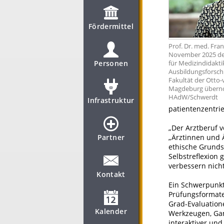
Fördermittel
Prof. Dr. med. Fra
November 2025 den
Personen
für Medizindidakt
Ausbildungsforsch
Fakultät der Otto-
Magdeburg überno
HAdW/Schwerdt
Infrastruktur
patientenzentrie
„Der Arztberuf v
Partner
„Ärztinnen und
ethische Grundsä
Selbstreflexion
verbessern nich
Kontakt
Ein Schwerpunkt 
Prüfungsformate
Grad-Evaluatione
Kalender
Werkzeugen, Gam
interaktiver und