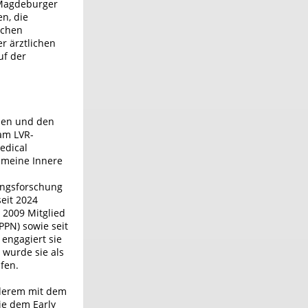
 Magdeburger
n, die
schen
er ärztlichen
uf der
nien und den
 am LVR-
edical
gemeine Innere
dungsforschung
seit 2024
 2009 Mitglied
PPN) sowie seit
 engagiert sie
 wurde sie als
fen.
nderem mit dem
ie dem Early