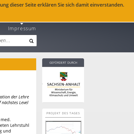
ng dieser Seite erklären Sie sich damit einverstanden.
Impressum
GEFÖRDERT DURCH
vation der Lehre
 nächstes Level
PROJEKT DES TAGES
. med.
teten Lehrstuhl
ng und