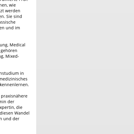
nen, wie
tzt werden
n. Sie sind
assische
hen und im
ung, Medical
u gehören
g, Mixed-
instudium in
 medizinisches
 kennenlernen.
h praxisnähere
anin der
pertin, die
 diesen Wandel
en und der