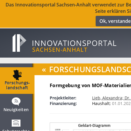
Das Innovationsportal Sachsen-Anhalt verwendet zur Ber
Seite erklären S
Ok, verstand
«
FORSCHUNGSLANDSCH
Forschungs­
Formgebung von MOF-Materialien
landschaft
Projektleiter:
Lieb, Alexandra; Dr
Finanzierung:
Haushalt;
01.01.202
Neuigkeiten