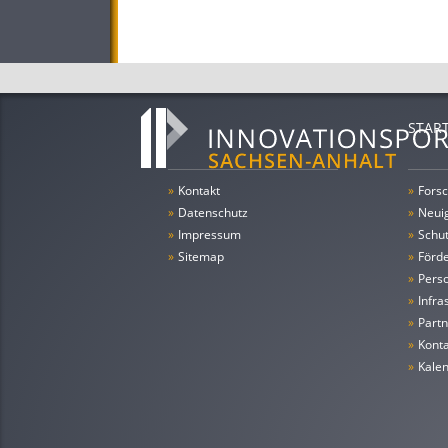
STAR
»
Kontakt
»
Forsc
»
Datenschutz
»
Neui
»
Impressum
»
Schu
»
Sitemap
»
Förde
»
Pers
»
Infra
»
Partn
»
Konta
»
Kale