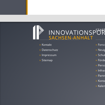
STAR
»
Kontakt
»
Forsc
»
Datenschutz
»
Neui
»
Impressum
»
Schu
»
Sitemap
»
Förde
»
Pers
»
Infra
»
Partn
»
Konta
»
Kale