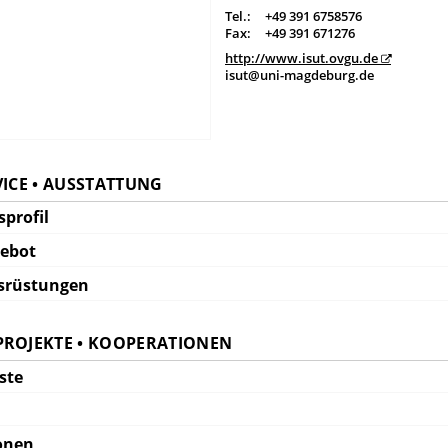
Tel.:
+49 391 6758576
Fax:
+49 391 671276
http://www.isut.ovgu.de
isut@uni-magdeburg.de
VICE • AUSSTATTUNG
profil
gebot
srüstungen
PROJEKTE • KOOPERATIONEN
ste
onen