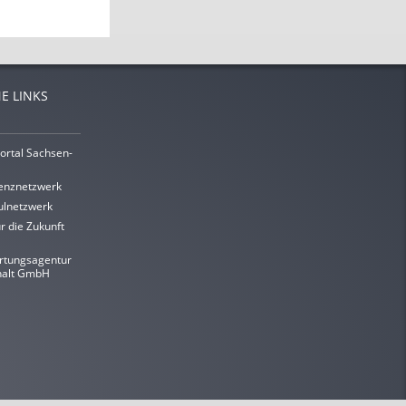
E LINKS
ortal Sachsen-
enznetzwerk
lnetzwerk
r die Zukunft
rtungsagentur
halt GmbH