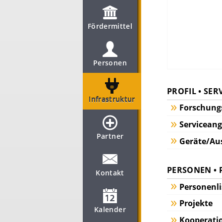
Fördermittel
Personen
PROFIL • SER
Infrastruktur
Forschungs
Servicean
Partner
Geräte/Au
PERSONEN • 
Kontakt
Personenli
Projekte
Kalender
Kooperati