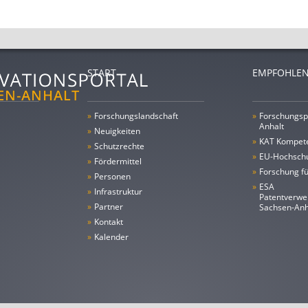
START
EMPFOHLEN
»
Forschungs­landschaft
»
Forschungsp
Anhalt
»
Neuigkeiten
»
KAT Kompet
»
Schutzrechte
»
EU-Hochschu
»
Fördermittel
»
Forschung fü
»
Personen
»
ESA
»
Infrastruktur
Patentverwe
»
Partner
Sachsen-An
»
Kontakt
»
Kalender