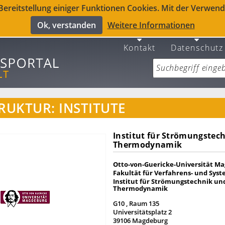
reitstellung einiger Funktionen Cookies. Mit der Verwendu
Ok, verstanden
Weitere Informationen
Kontakt
Datenschutz
RUKTUR: INSTITUTE
Institut für Strömungstec
Thermodynamik
Otto-von-Guericke-Universität M
Fakultät für Verfahrens- und Sys
Institut für Strömungstechnik un
Thermodynamik
G10 , Raum 135
Universitätsplatz 2
39106 Magdeburg