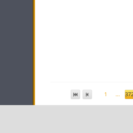
1
...
37
STAR