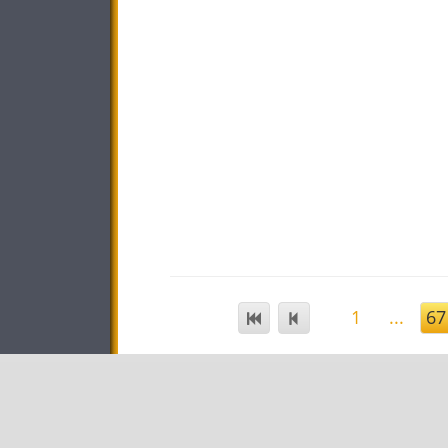
1
...
67
STAR