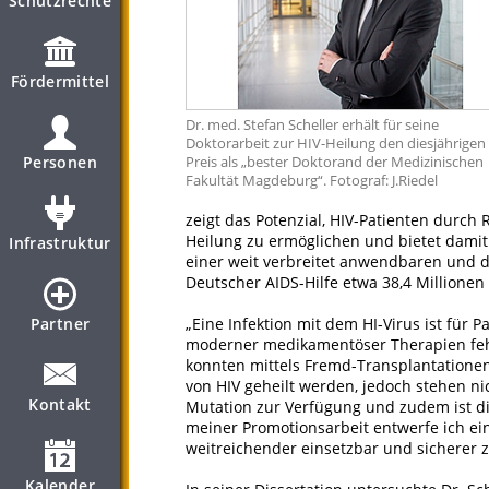
Schutzrechte
Fördermittel
Dr. med. Stefan Scheller erhält für seine
Doktorarbeit zur HIV-Heilung den diesjährigen
Personen
Preis als „bester Doktorand der Medizinischen
Fakultät Magdeburg“. Fotograf: J.Riedel
zeigt das Potenzial, HIV-Patienten durch 
Heilung zu ermöglichen und bietet damit 
Infrastruktur
einer weit verbreitet anwendbaren und d
Deutscher AIDS-Hilfe etwa 38,4 Millione
Partner
„Eine Infektion mit dem HI-Virus ist für
moderner medikamentöser Therapien fehlt
konnten mittels Fremd-Transplantatione
von HIV geheilt werden, jedoch stehen n
Kontakt
Mutation zur Verfügung und zudem ist di
meiner Promotionsarbeit entwerfe ich ein
weitreichender einsetzbar und sicherer zu
Kalender