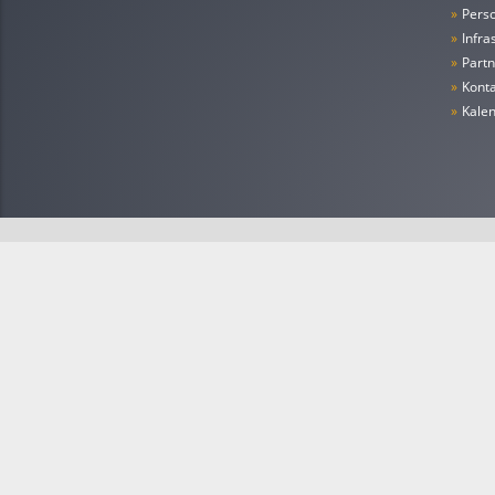
»
Pers
»
Infra
»
Partn
»
Konta
»
Kale