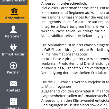
Schutzrechte
Anpassung unterschiedlich.
Ziel dieser Fördermaßnahme ist es, ent
Kommunen und Regionen aufzubauen und 
verlässliche Klimaservices für die Anpas
Fördermittel
Im Ergebnis sollen für Akteure auf regi
integrierte Bewertung von Klimarisiken
werden. Diese sollen Grundlage für die 
Vulnerabilität relevanter Sektoren gege
Personen
Die Maßnahme ist in drei Phasen eingetei
o FuE-Phase 1 (drei Jahre) zur Erarbeit
Infrastruktur
Klimainformationsangebote;
o FuE-Phase 2 (drei Jahre) zur Weiterent
konkreten Produkten und Dienstleistung
o Skalierungs-, Transfer- und Verstetig
Partner
Verstetigung der entwickelten Produkte.
Für die FuE-Phase 1 werden Projekte in f
a. Modellregionen
Kontakt
Ausgehend von den konkreten Klimaände
Gegebenheiten sollen Informationstools 
Anpassung an den Klimawandel entwickel
Bedingungen in Deutschland sowie die u
Kalender