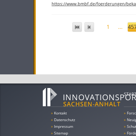
https://www.bmbf.de/foerderungen/bek
1
...
45
STAR
»
Kontakt
»
Forsc
»
Datenschutz
»
Neui
»
Impressum
»
Schu
»
Sitemap
»
Förde