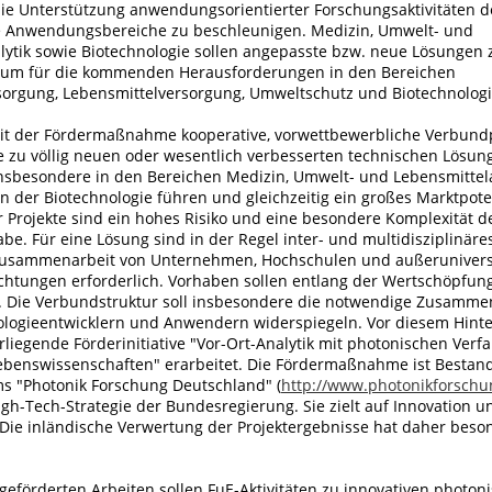
 die Unterstützung anwendungsorientierter Forschungsaktivitäten d
e Anwendungsbereiche zu beschleunigen. Medizin, Umwelt- und
lytik sowie Biotechnologie sollen angepasste bzw. neue Lösungen
, um für die kommenden Herausforderungen in den Bereichen
orgung, Lebensmittelversorgung, Umweltschutz und Biotechnologi
it der Fördermaßnahme kooperative, vorwettbewerbliche Verbund
e zu völlig neuen oder wesentlich verbesserten technischen Lösun
besondere in den Bereichen Medizin, Umwelt- und Lebensmittela
in der Biotechnologie führen und gleichzeitig ein großes Marktpot
 Projekte sind ein hohes Risiko und eine besondere Komplexität d
e. Für eine Lösung sind in der Regel inter- und multidisziplinär
Zusammenarbeit von Unternehmen, Hochschulen und außerunivers
chtungen erforderlich. Vorhaben sollen entlang der Wertschöpfun
in. Die Verbundstruktur soll insbesondere die notwendige Zusamme
logieentwicklern und Anwendern widerspiegeln. Vor diesem Hint
liegende Förderinitiative "Vor-Ort-Analytik mit photonischen Verf
Lebenswissen­schaften" erarbeitet. Die Fördermaßnahme ist Bestand
 "Photonik Forschung Deutschland" (
http://www.photonikforschu
High-Tech-Strategie der Bundesregierung. Sie zielt auf Innovation
 Die inländische Verwertung der Projektergebnisse hat daher beso
geförderten Arbeiten sollen FuE-Aktivitäten zu innovativen photon