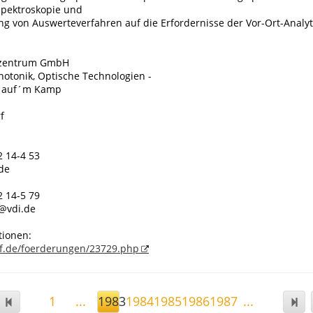
 Spektroskopie und
g von Auswerteverfahren auf die Erfordernisse der Vor-Ort-Analyt
ezentrum GmbH
Photonik, Optische Technologien -
e auf´m Kamp
f
2 14-4 53
.de
2 14-5 79
t@vdi.de
tionen:
f.de/foerderungen/23729.php
1
...
1983
1984
1985
1986
1987
...