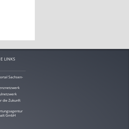
E LINKS
ortal Sachsen-
enznetzwerk
lnetzwerk
r die Zukunft
rtungsagentur
halt GmbH