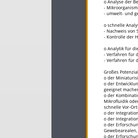
o Analyse der B
- Mikroorganis
- umwelt- und g
o schnelle Analy
- Nachweis von 
- Kontrolle der 
o Analytik für d
- Verfahren für
- Verfahren für 
Großes Potenzia
o der Miniaturi
o der Entwicklu
geeignet mache
o der Kombinati
Mikrofluidik ode
schnelle Vor-Ort
o der Integrati
o der Integratio
o der Erforschu
Gewebearealen,
o der Erforschu