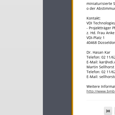
miniaturisierte
o der Abstimmun
Kontakt:
VDI Technologi
- Projektträger 
z. Hd. Frau Ank
VDI-Platz 1
40468 Düsseldor
Dr. Hasan Kar
Telefon: 02 11/6
E-Mail: kar@vdi
Martin Sellhorst
Telefon: 02 11/6
E-Mail: sellhors
Weitere Informa
http://www.bmb