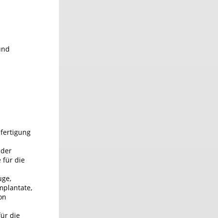
und
fertigung
 der
 für die
uge,
mplantate,
on
ür die