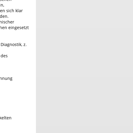
in,
en sich klar
rden.
nischer
chen eingesetzt
Diagnostik, z.
 des
kennung
kelten