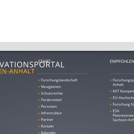
START
EMPFOHLEN
»
Forschungs­landschaft
»
Forschungsp
Anhalt
»
Neuigkeiten
»
KAT Kompet
»
Schutzrechte
»
EU-Hochschu
»
Fördermittel
»
Forschung fü
»
Personen
»
ESA
»
Infrastruktur
Patentverwe
»
Partner
Sachsen-An
»
Kontakt
»
Kalender