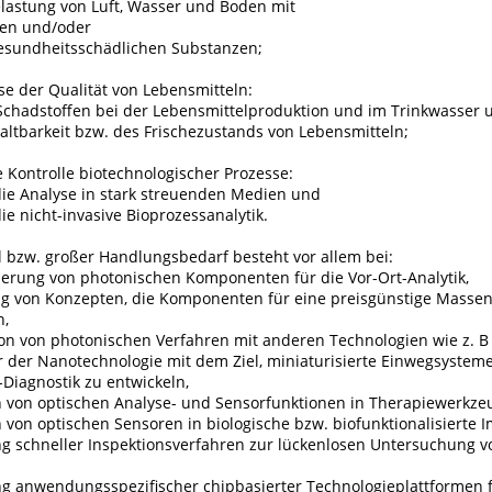
elastung von Luft, Wasser und Boden mit
men und/oder
esundheitsschädlichen Substanzen;
se der Qualität von Lebensmitteln:
Schadstoffen bei der Lebensmittelproduktion und im Trinkwasser 
Haltbarkeit bzw. des Frischezustands von Lebensmitteln;
ie Kontrolle biotechnologischer Prozesse:
 die Analyse in stark streuenden Medien und
die nicht-invasive Bioprozessanalytik.
l bzw. großer Handlungsbedarf besteht vor allem bei:
sierung von photonischen Komponenten für die Vor-Ort-Analytik,
ng von Konzepten, die Komponenten für eine preisgünstige Massen
n,
on von photonischen Verfahren mit anderen Technologien wie z. B
r der Nanotechnologie mit dem Ziel, miniaturisierte Einwegsysteme
-Diagnostik zu entwickeln,
on von optischen Analyse- und Sensorfunktionen in Therapiewerkze
n von optischen Sensoren in biologische bzw. biofunktionalisierte I
ng schneller Inspektionsverfahren zur lückenlosen Untersuchung v
ng anwendungsspezifischer chipbasierter Technologieplattformen f