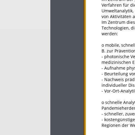
Verfahren für di
Umweltanalytik, 
von Aktivitäten 
Im Zentrum dies
Technologien, di
werden:
o mobile, schnel
B. zur Präventio
- photonische V
medizinischen Ei
- Aufnahme phys
- Beurteilung vo
- Nachweis präd
individueller Di
- Vor-Ort-Analyt
o schnelle Anal
Pandemieherden,
- schneller, zuv
- kostengünstige
Regionen der Wel