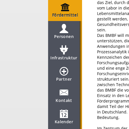
das Ziel, durch
vom Labor in di
Lebensmittelana
Fördermittel
gestellt werden
Gesundheitsvers
sein.
Das BMBF will m
Personen
unterstützen, di
Anwendungen ins
Prozessanalytik 
Kennzeichen der
Infrastruktur
Forschungsaufgab
und eine enge 
Forschungseinri
Partner
strukturiert se
zwischen Techno
das BMBF die vor
Einsatz in den 
Kontakt
Förderprogramms
damit Teil der 
in Deutschland.
Bedeutung.
Kalender
Im Zentrum der 