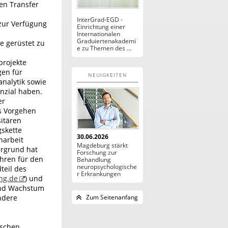
en Transfer
InterGrad-EGD -
 zur Verfügung
Einrichtung einer
Internationalen
Graduiertenakademi
e gerüstet zu
e zu Themen des ...
projekte
gen für
NEUIGKEITEN
nalytik sowie
enzial haben.
er
es Vorgehen
itären
gskette
30.06.2026
narbeit
Magdeburg stärkt
ergrund hat
Forschung zur
ahren für den
Behandlung
neuropsychologische
teil des
r Erkrankungen
ng.de
) und
 und Wachstum
ndere
Zum Seitenanfang
ischen