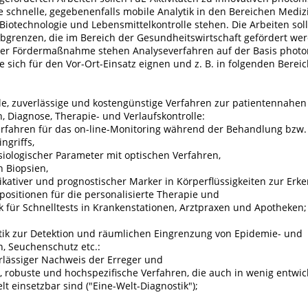
e schnelle, gegebenenfalls mobile Analytik in den Bereichen Mediz
Biotechnologie und Lebensmittelkontrolle stehen. Die Arbeiten soll
abgrenzen, die im Bereich der Gesundheitswirtschaft gefördert we
er Fördermaßnahme stehen Analyseverfahren auf der Basis photo
e sich für den Vor-Ort-Einsatz eignen und z. B. in folgenden Berei
le, zuverlässige und kostengünstige Verfahren zur patientennahen 
n, Diagnose, Therapie- und Verlaufskontrolle:
erfahren für das on-line-Monitoring während der Behandlung bzw.
ngriffs,
iologischer Parameter mit optischen Verfahren,
n Biopsien,
ikativer und prognostischer Marker in Körperflüssigkeiten zur Er
spositionen für die personalisierte Therapie und
ik für Schnelltests in Krankenstationen, Arztpraxen und Apotheken;
ytik zur Detektion und räumlichen Eingrenzung von Epidemie- und
 Seuchenschutz etc.:
erlässiger Nachweis der Erreger und
, robuste und hochspezifische Verfahren, die auch in wenig entwic
t einsetzbar sind ("Eine-Welt-Diagnostik");