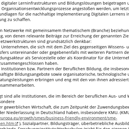
 digitaler Lerninfrastrukturen und Bildungslösungen beigetragen 
Organisationsentwicklungsprozesse angestoßen werden, um letztl
rundlagen für die nachhaltige Implementierung Digitalen Lernens i
ung zu schaffen.
en Netzwerke mit gemeinsamem thematischem (Branche) beziehu
g, von denen relevante Beiträge zur Erreichung der genannten Zie
Netzwerkstrukturen sind grundsätzlich denkbar:
 Unternehmen, die sich mit dem Ziel des gegenseitigen Wissens- 
sfers untereinander oder gegebenenfalls mit weiteren Partnern de
ildungsakteur als Servicestelle oder als Koordinator für die Unter
) zusammengeschlossen haben.
 Institutionen bzw. Partnern der Beruflichen Bildung, die insbeso
äftigte Bildungsangebote sowie organisatorische, technologische 
ratungsleistungen erbringen und eng mit den von ihnen adressier
usammenarbeiten.
t sind alle Institutionen, die im Bereich der beruflichen Aus- und
esondere
 gewerblichen Wirtschaft, die zum Zeitpunkt der Zuwendungsbew
oder Niederlassung in Deutschland haben, insbesondere KMU. (KMU,
.europa.eu/growth/smes/business-friendly-environment/sme-
x_en.htm
), Sozialpartner, Bildungsträger, überbetriebliche Ausbi
bände, Forschungsinstitute/Hochschulen (nicht für den eigenen L