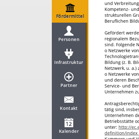
und Verbreitung
Kompetenz- und 
strukturellen G
Fördermittel
Beruflichen Bild
Gefördert werd
regionalem Bezu
Personen
sind. Folgende 
o Netzwerke von
Technologietran
Infrastruktur
Bildung (z. B. B
Netzwerk, u. a.
o Netzwerke von
und deren Besch
Partner
Service- und Be
Unternehmen z
Antragsberechtig
Kontakt
tätig sind, insb
Unternehmen der
Betriebsstätte 
unter:
http://ec
Kalender
definition/inde
Kammern und Ver