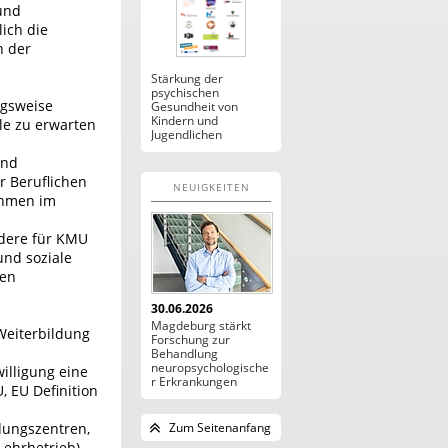
und
ich die
n der
Stärkung der
psychischen
ngsweise
Gesundheit von
Kindern und
le zu erwarten
Jugendlichen
und
r Beruflichen
NEUIGKEITEN
nehmen im
ndere für KMU
und soziale
ten
30.06.2026
Magdeburg stärkt
 Weiterbildung
Forschung zur
Behandlung
neuropsychologische
illigung eine
r Erkrankungen
 EU Definition
ldungszentren,
Zum Seitenanfang
ehrbetrieb),