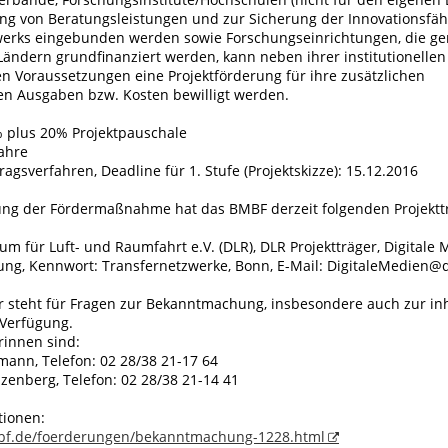
ung von Beratungsleistungen und zur Sicherung der Innovationsfäh
werks eingebunden werden sowie Forschungseinrichtungen, die g
ändern grundfinanziert werden, kann neben ihrer institutionelle
n Voraussetzungen eine Projektförderung für ihre zusätzlichen
en Ausgaben bzw. Kosten bewilligt werden.
 plus 20% Projektpauschale
Jahre
ragsverfahren, Deadline für 1. Stufe (Projektskizze): 15.12.2016
ung der Fördermaßnahme hat das BMBF derzeit folgenden Projektt
m für Luft- und Raumfahrt e.V. (DLR), DLR Projektträger, Digitale 
dung, Kennwort: Transfernetzwerke, Bonn, E-Mail: DigitaleMedien@d
er steht für Fragen zur Bekanntmachung, insbesondere auch zur inh
 Verfügung.
innen sind:
mann, Telefon: 02 28/38 21-17 64
zenberg, Telefon: 02 28/38 21-14 41
tionen:
bf.de/foerderungen/bekanntmachung-1228.html