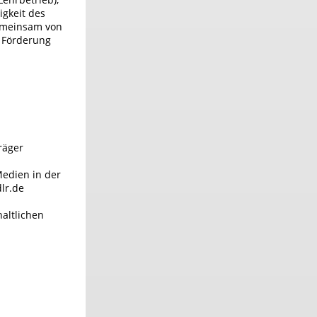
igkeit des
emeinsam von
n Förderung
räger
Medien in der
lr.de
altlichen