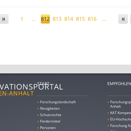
1
...
812
813
814
815
816
...
START
EMPFOHLEN
»
Forschungs­landschaft
»
Forschungsp
Anhalt
»
Neuigkeiten
»
KAT Kompet
»
Schutzrechte
»
EU-Hochschu
»
Fördermittel
»
Forschung fü
»
Personen