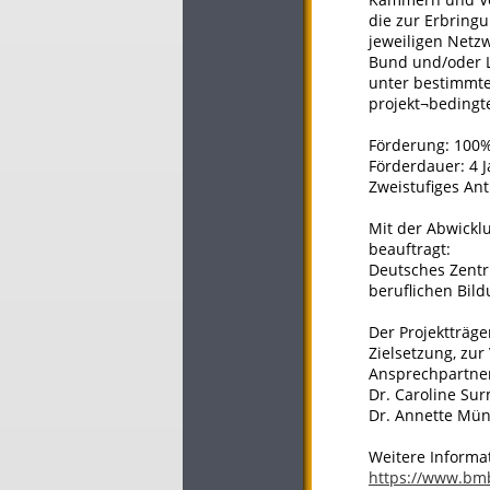
die zur Erbring
jeweiligen Netz
Bund und/oder L
unter bestimmte
projekt¬bedingt
Förderung: 100%
Förderdauer: 4 
Zweistufiges Ant
Mit der Abwickl
beauftragt:
Deutsches Zentru
beruflichen Bil
Der Projektträg
Zielsetzung, zur
Ansprechpartner
Dr. Caroline Sur
Dr. Annette Mün
Weitere Informa
https://www.bm