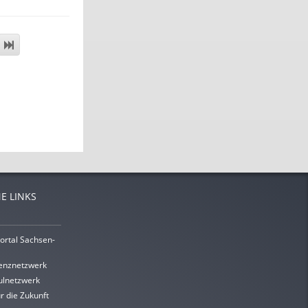
E LINKS
ortal Sachsen-
enznetzwerk
lnetzwerk
r die Zukunft