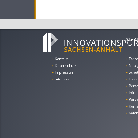
STAR
»
Kontakt
»
Forsc
»
Datenschutz
»
Neui
»
Impressum
»
Schu
»
Sitemap
»
Förde
»
Pers
»
Infra
»
Partn
»
Konta
»
Kale