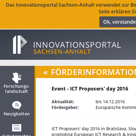
Das Innovationsportal Sachsen-Anhalt verwendet zur Ber
Seite erklären S
Ok, verstand
«
FÖRDERINFORMATIO
Forschungs­
Event - ICT Proposers' day 2016
landschaft
Aktualität:
bis 14.12.2016
Fördergeber:
Europäische Kommis
Neuigkeiten
ICT Proposers' day 2016 in Bratislava, Sl
promoting European ICT Research & Inno