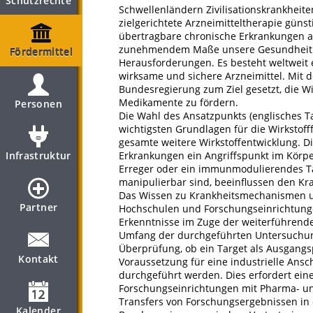
Schutzrechte
Schwellenländern Zivilisationskrankheit
zielgerichtete Arzneimitteltherapie güns
übertragbare chronische Erkrankungen al
zunehmendem Maße unsere Gesundheit u
Fördermittel
Herausforderungen. Es besteht weltweit 
wirksame und sichere Arzneimittel. Mit der
Bundesregierung zum Ziel gesetzt, die W
Medikamente zu fördern.
Personen
Die Wahl des Ansatzpunkts (englisches Tar
wichtigsten Grundlagen für die Wirkstof
gesamte weitere Wirkstoffentwicklung. Die
Infrastruktur
Erkrankungen ein Angriffspunkt im Körpe
Erreger oder ein immunmodulierendes Tar
manipulierbar sind, beeinflussen den Kr
Das Wissen zu Krankheitsmechanismen un
Partner
Hochschulen und Forschungseinrichtunge
Erkenntnisse im Zuge der weiterführende
Umfang der durchgeführten Untersuchunge
Überprüfung, ob ein Target als Ausgangspu
Kontakt
Voraussetzung für eine industrielle Ansc
durchgeführt werden. Dies erfordert ei
Forschungseinrichtungen mit Pharma- u
Transfers von Forschungsergebnissen i
Kalender