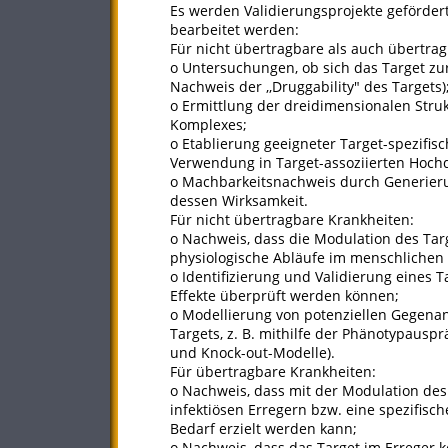
Es werden Validierungsprojekte geförder
bearbeitet werden:
Für nicht übertragbare als auch übertra
o Untersuchungen, ob sich das Target zu
Nachweis der ,,Druggability" des Targets)
o Ermittlung der dreidimensionalen Struk
Komplexes;
o Etablierung geeigneter Target-spezifis
Verwendung in Target-assoziierten Hoch
o Machbarkeitsnachweis durch Generieru
dessen Wirksamkeit.
Für nicht übertragbare Krankheiten:
o Nachweis, dass die Modulation des Targ
physiologische Abläufe im menschlichen
o Identifizierung und Validierung eines 
Effekte überprüft werden können;
o Modellierung von potenziellen Gegena
Targets, z. B. mithilfe der Phänotypausp
und Knock-out-Modelle).
Für übertragbare Krankheiten:
o Nachweis, dass mit der Modulation des
infektiösen Erregern bzw. eine spezifis
Bedarf erzielt werden kann;
o Nachweis, dass das Target im Erreger 