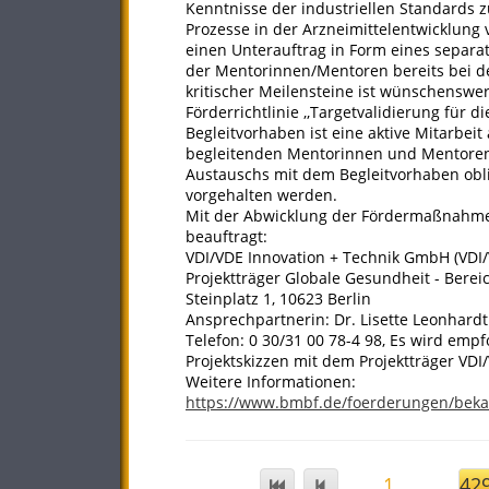
Kenntnisse der industriellen Standards z
Prozesse in der Arzneimittelentwicklung 
einen Unterauftrag in Form eines separ
der Mentorinnen/Mentoren bereits bei de
kritischer Meilensteine ist wünschenswer
Förderrichtlinie ,,Targetvalidierung für
Begleitvorhaben ist eine aktive Mitarbe
begleitenden Mentorinnen und Mentoren 
Austauschs mit dem Begleitvorhaben obli
vorgehalten werden.
Mit der Abwicklung der Fördermaßnahme h
beauftragt:
VDI/VDE Innovation + Technik GmbH (VDI/
Projektträger Globale Gesundheit - Bere
Steinplatz 1, 10623 Berlin
Ansprechpartnerin: Dr. Lisette Leonhardt
Telefon: 0 30/31 00 78-4 98, Es wird emp
Projektskizzen mit dem Projektträger VD
Weitere Informationen:
https://www.bmbf.de/foerderungen/bek
1
...
42