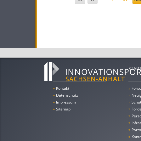
STAR
»
Kontakt
»
Forsc
»
Datenschutz
»
Neui
»
Impressum
»
Schu
»
Sitemap
»
Förde
»
Pers
»
Infra
»
Partn
»
Konta