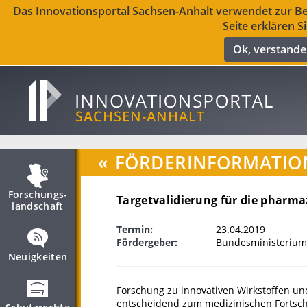
Das Innovationsportal Sachsen-Anhalt verwendet zur Ber
Seite erklären S
Ok, verstand
«
FÖRDERINFORMATIO
Forschungs­
Targetvalidierung für die pharm
landschaft
Termin:
23.04.2019
Fördergeber:
Bundesministerium
Neuigkeiten
Forschung zu innovativen Wirkstoffen un
entscheidend zum medizinischen Fortschr