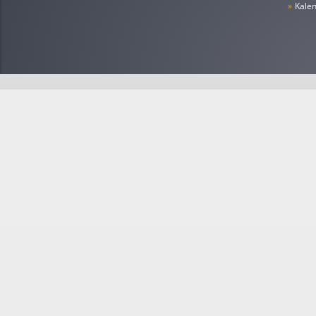
»
Kale