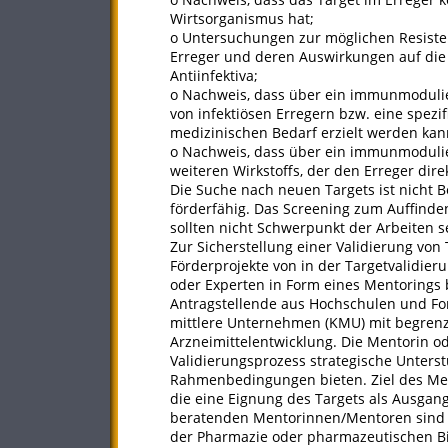
Wirtsorganismus hat;
o Untersuchungen zur möglichen Resiste
Erreger und deren Auswirkungen auf die 
Antiinfektiva;
o Nachweis, dass über ein immunmodulier
von infektiösen Erregern bzw. eine spez
medizinischen Bedarf erzielt werden kan
o Nachweis, dass über ein immunmodulier
weiteren Wirkstoffs, der den Erreger dire
Die Suche nach neuen Targets ist nicht 
förderfähig. Das Screening zum Auffinde
sollten nicht Schwerpunkt der Arbeiten s
Zur Sicherstellung einer Validierung vo
Förderprojekte von in der Targetvalidier
oder Experten in Form eines Mentorings b
Antragstellende aus Hochschulen und Fo
mittlere Unternehmen (KMU) mit begrenzte
Arzneimittelentwicklung. Die Mentorin o
Validierungsprozess strategische Unterstü
Rahmenbedingungen bieten. Ziel des Ment
die eine Eignung des Targets als Ausgangs
beratenden Mentorinnen/Mentoren sind 
der Pharmazie oder pharmazeutischen Bio