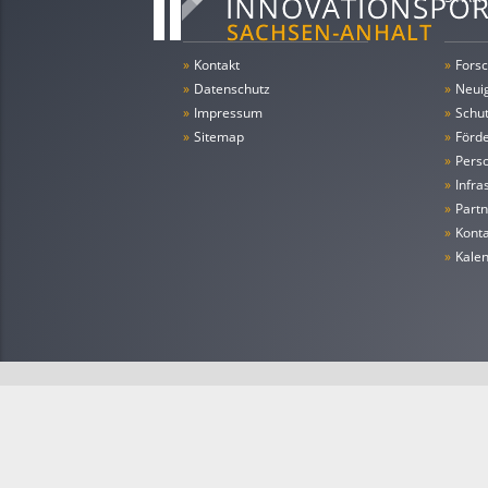
»
Kontakt
»
Forsc
»
Datenschutz
»
Neui
»
Impressum
»
Schu
»
Sitemap
»
Förde
»
Pers
»
Infra
»
Partn
»
Konta
»
Kale