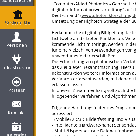
Schutzrechte
,,Computer-Aided Photonics - Ganzheitl
digitaler Informationsverarbeitung" auf
Deutschland" (
www.photonikforschung.d
Umsetzung der Hightech-Strategie der B
Fördermittel
Herkömmliche (digitale) Bildgebung taste
Lichtwelle an diskreten Punkten ab. Viel
kommende Licht mitbringt, werden in der
Personen
für eine Vielzahl von Anwendungen von 
Anwendungsfelder erschließen.
Die Erforschung von photonischen Verfahr
das Ziel dieser Bekanntmachung. Hierzu s
Infrastruktur
Rekonstruktion weiterer Informationen au
Verfahren erforscht werden, mit denen si
erfassen lassen.
Partner
In diesem Zusammenhang soll auch die E
bildgebender Verfahren und Algorithmen
Folgende Handlungsfelder des Programm
Kontakt
adressiert:
- (Mobile) 2D/3D-Bilderfassung und Visua
- Intelligente (Hardware-nahe) Sensor(da
- Multi-/Hyperspektrale Datenaufnahme
Kalender