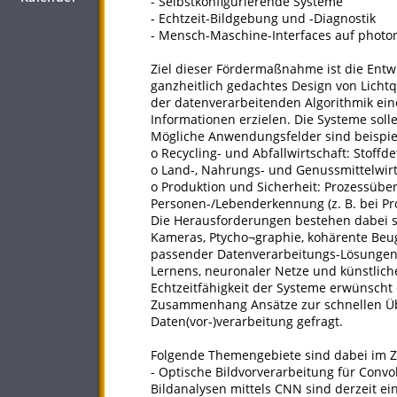
- Selbstkonfigurierende Systeme
- Echtzeit-Bildgebung und -Diagnostik
- Mensch-Maschine-Interfaces auf photon
Ziel dieser Fördermaßnahme ist die Entw
ganzheitlich gedachtes Design von Lichtq
der datenverarbeitenden Algorithmik ei
Informationen erzielen. Die Systeme sol
Mögliche Anwendungsfelder sind beispie
o Recycling- und Abfallwirtschaft: Stoffde
o Land-, Nahrungs- und Genussmittelwirt
o Produktion und Sicherheit: Prozessübe
Personen-/Lebenderkennung (z. B. bei Pr
Die Herausforderungen bestehen dabei s
Kameras, Ptycho¬graphie, kohärente Beug
passender Datenverarbeitungs-Lösungen,
Lernens, neuronaler Netze und künstlich
Echtzeitfähigkeit der Systeme erwünscht 
Zusammenhang Ansätze zur schnellen Ü
Daten(vor-)verarbeitung gefragt.
Folgende Themengebiete sind dabei im 
- Optische Bildvorverarbeitung für Conv
Bildanalysen mittels CNN sind derzeit e