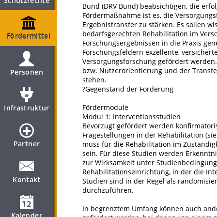
Schutzrechte
Bund (DRV Bund) beabsichtigen, die erfo
Fördermaßnahme ist es, die Versorgungsf
Ergebnistransfer zu stärken. Es sollen wi
bedarfsgerechten Rehabilitation im Vers
Fördermittel
Forschungsergebnissen in die Praxis gener
Forschungsfeldern exzellente, versicher
Versorgungsforschung gefördert werden. 
bzw. Nutzerorientierung und der Transfe
Personen
stehen.
?Gegenstand der Förderung
Fördermodule
Infrastruktur
Modul 1: Interventionsstudien
Bevorzugt gefördert werden konfirmatori
Fragestellungen in der Rehabilitation (s
Partner
muss für die Rehabilitation im Zuständi
sein. Für diese Studien werden Erkenntn
zur Wirksamkeit unter Studienbedingunge
Rehabilitationseinrichtung, in der die In
Kontakt
Studien sind in der Regel als randomisie
durchzuführen.
In begrenztem Umfang können auch ande
Kalender