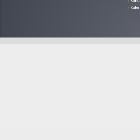
»
Konta
»
Kale