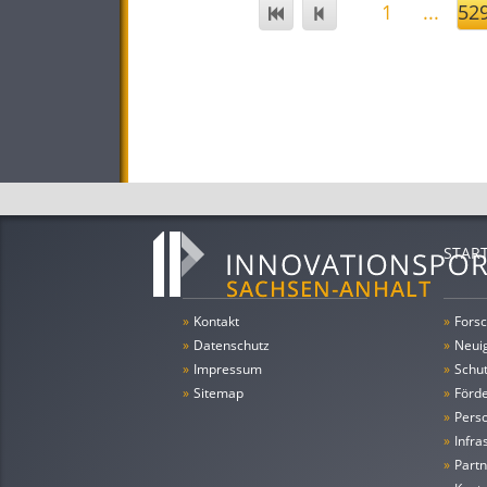
1
...
52
STAR
»
Kontakt
»
Forsc
»
Datenschutz
»
Neui
»
Impressum
»
Schu
»
Sitemap
»
Förde
»
Pers
»
Infra
»
Partn