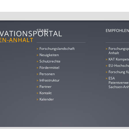
START
EMPFOHLEN
»
Forschungs­landschaft
»
Forschungsp
Anhalt
»
Neuigkeiten
»
KAT Kompet
»
Schutzrechte
»
EU-Hochschu
»
Fördermittel
»
Forschung fü
»
Personen
»
ESA
»
Infrastruktur
Patentverwe
»
Partner
Sachsen-An
»
Kontakt
»
Kalender