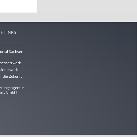
E LINKS
ortal Sachsen-
enznetzwerk
lnetzwerk
r die Zukunft
rtungsagentur
halt GmbH