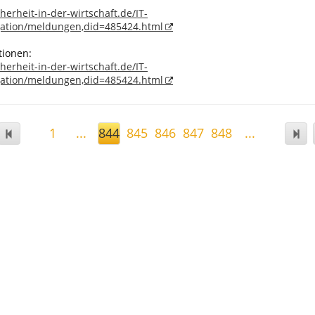
cherheit-in-der-wirtschaft.de/IT-
gation/meldungen,did=485424.html
tionen:
cherheit-in-der-wirtschaft.de/IT-
gation/meldungen,did=485424.html
1
...
844
845
846
847
848
...