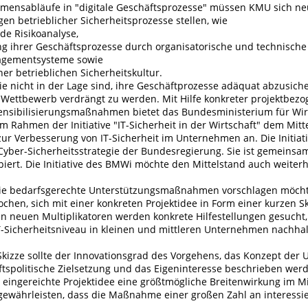
mensabläufe in "digitale Geschäftsprozesse" müssen KMU sich n
n betrieblicher Sicherheitsprozesse stellen, wie
de Risikoanalyse,
ng ihrer Geschäftsprozesse durch organisatorische und technische
agementsysteme sowie
er betrieblichen Sicherheitskultur.
e nicht in der Lage sind, ihre Geschäftprozesse adäquat abzusiche
Wettbewerb verdrängt zu werden. Mit Hilfe konkreter projektbezo
nsibilisierungsmaßnahmen bietet das Bundesministerium für Wir
m Rahmen der Initiative "IT-Sicherheit in der Wirtschaft" dem Mitt
zur Verbesserung von IT-Sicherheit im Unternehmen an. Die Initiati
Cyber-Sicherheitsstrategie der Bundesregierung. Sie ist gemeinsa
piert. Die Initiative des BMWi möchte den Mittelstand auch weiter
die bedarfsgerechte Unterstützungsmaßnahmen vorschlagen möcht
chen, sich mit einer konkreten Projektidee in Form einer kurzen S
 neuen Multiplikatoren werden konkrete Hilfestellungen gesucht,
IT-Sicherheitsniveau in kleinen und mittleren Unternehmen nachhal
Skizze sollte der Innovationsgrad des Vorgehens, das Konzept der
ftspolitische Zielsetzung und das Eigeninteresse beschrieben wer
e eingereichte Projektidee eine größtmögliche Breitenwirkung im M
 gewährleisten, dass die Maßnahme einer großen Zahl an interess