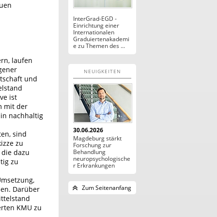
euen
InterGrad-EGD -
Einrichtung einer
Internationalen
Graduiertenakademi
e zu Themen des ...
rn, laufen
gener
NEUIGKEITEN
tschaft und
elstand
ve ist
m mit der
hin nachhaltig
30.06.2026
en, sind
Magdeburg stärkt
kizze zu
Forschung zur
 die dazu
Behandlung
neuropsychologische
tig zu
r Erkrankungen
 Umsetzung,
Zum Seitenanfang
den. Darüber
ittelstand
ierten KMU zu