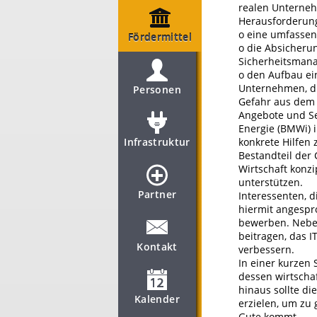
realen Unterneh
Herausforderunge
o eine umfassen
Fördermittel
o die Absicheru
Sicherheitsman
o den Aufbau ein
Unternehmen, di
Personen
Gefahr aus dem 
Angebote und Se
Energie (BMWi) i
Infrastruktur
konkrete Hilfen 
Bestandteil der 
Wirtschaft konzi
unterstützen.
Partner
Interessenten, 
hiermit angespro
bewerben. Neben
beitragen, das 
Kontakt
verbessern.
In einer kurzen 
dessen wirtscha
hinaus sollte di
Kalender
erzielen, um zu
Gute kommt.